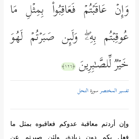
وَإِنۡ عَاقَبۡتُمۡ فَعَاقِبُواْ بِمِثۡلِ مَا
عُوقِبۡتُم بِهِۦۖ وَلَىِٕن صَبَرۡتُمۡ لَهُوَ
خَیۡرࣱ لِّلصَّـٰبِرِینَ
﴿١٢٦﴾
تفسير المختصر
سورة
النحل
وإن أردتم معاقبة عدوكم فعاقبوه بمثل ما
فعل بكم دون زيادة، ولئن صبرتم عن