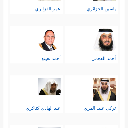
ياسين الجزائري
عمر القزابري
أحمد العجمي
أحمد نعينع
تركي عبيد المري
عبد الهادي كناكري