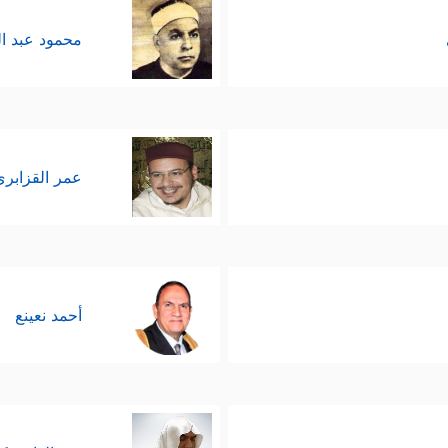
محمود عبد ا
عمر القزابري
أحمد نعينع