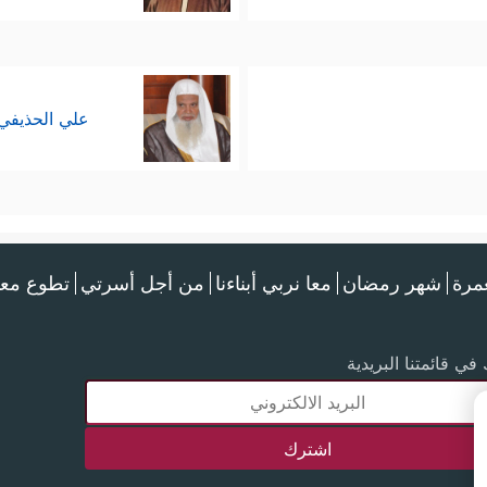
علي الحذيفي
عمرة
شهر رمضان
معا نربي أبناءنا
من أجل أسرتي
تطوع معن
في قائمتنا البريدية