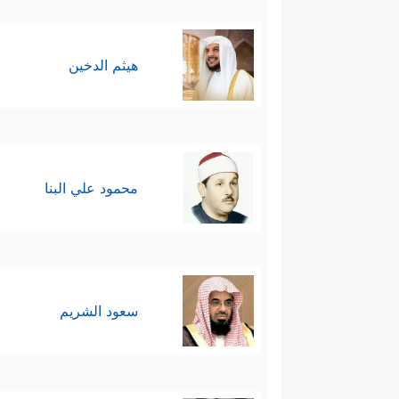
هيثم الدخين
محمود علي البنا
سعود الشريم