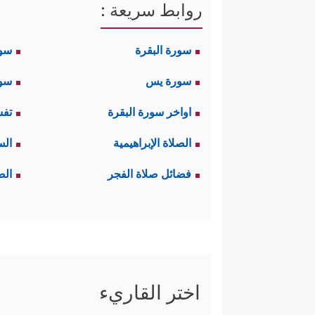
روابط سريعة :
سورة البقرة
سو
سورة يس
سور
اواخر سورة البقرة
تفس
الصلاة الإبراهيمية
الس
فضائل صلاة الفجر
الص
اختر القاريء