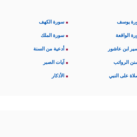
رة يوسف
سورة الكهف
ة الواقعة
سورة الملك
ير ابن عاشور
أدعية من السنة
نن الرواتب
آيات الصبر
لاة على النبي
الأذكار