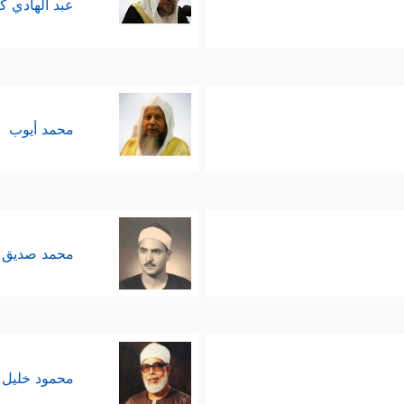
عبد الهادي ك
محمد أيوب
محمد صديق 
محمود خليل 