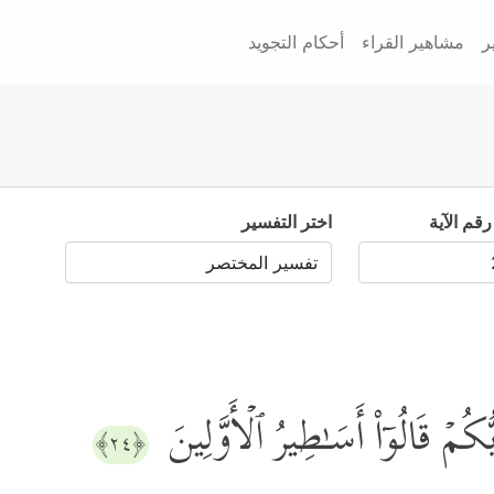
ر
مشاهير القراء
أحكام التجويد
رقم الآية
اختر التفسير
ُكُمۡ قَالُوۤاْ أَسَـٰطِیرُ ٱلۡأَوَّلِینَ
﴿٢٤﴾