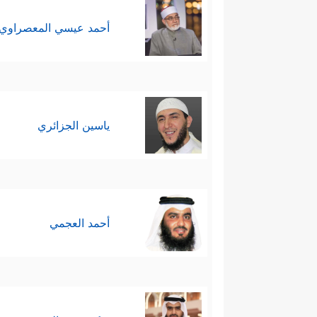
أحمد عيسي المعصراوي
ياسين الجزائري
أحمد العجمي