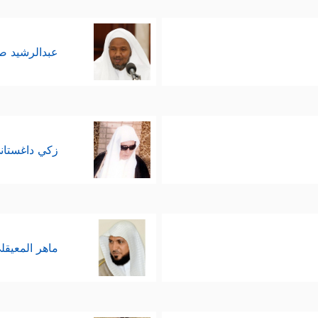
عبدالرشيد 
زكي داغستان
ماهر المعيقل