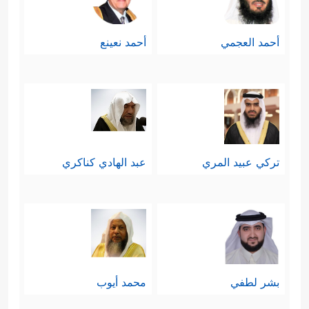
أحمد العجمي
أحمد نعينع
تركي عبيد المري
عبد الهادي كناكري
بشر لطفي
محمد أيوب