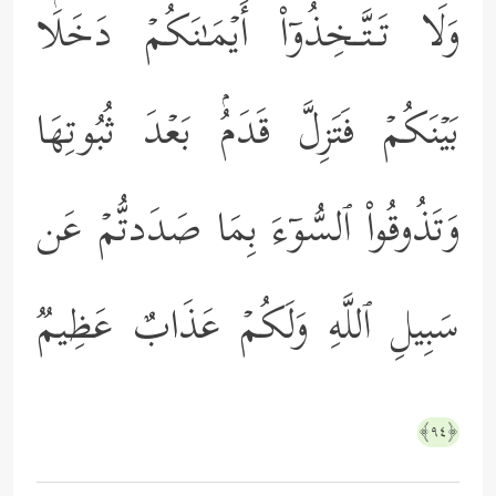
وَلَا تَـتَّـخِذُوۤاْ أَیۡمَـٰنَكُمۡ دَخَلَۢا
بَیۡنَكُمۡ فَتَزِلَّ قَدَمُۢ بَعۡدَ ثُبُوتِهَا
وَتَذُوقُواْ ٱلسُّوۤءَ بِمَا صَدَدتُّمۡ عَن
سَبِیلِ ٱللَّهِ وَلَكُمۡ عَذَابٌ عَظِیمࣱ
﴿٩٤﴾