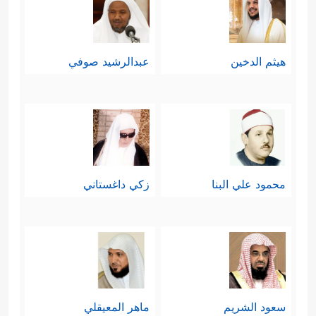
هيثم الدخين
عبدالرشيد صوفي
محمود علي البنا
زكي داغستاني
سعود الشريم
ماهر المعيقلي