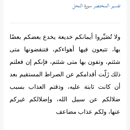
تفسير المختصر
سورة
النحل
ولا تُصَيِّروا أيمانكم خديعة يخدع بعضكم بعضًا
بها، تتبعون فيها أهواءكم، فتنقضونها متى
شئتم، وتفون بها متى شئتم، فإنكم إن فعلتم
ذلك زَلّت أقدامكم عن الصراط المستقيم بعد
أن كانت ثابتة عليه، وذقتم العذاب بسبب
ضلالكم عن سبيل الله، وإضلالكم غيركم
عنها، ولكم عذاب مضاعف