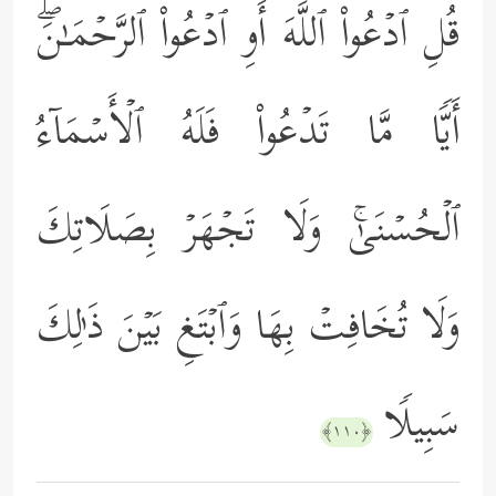
قُلِ ٱدۡعُواْ ٱللَّهَ أَوِ ٱدۡعُواْ ٱلرَّحۡمَـٰنَۖ
أَیࣰّا مَّا تَدۡعُواْ فَلَهُ ٱلۡأَسۡمَاۤءُ
ٱلۡحُسۡنَىٰۚ وَلَا تَجۡهَرۡ بِصَلَاتِكَ
وَلَا تُخَافِتۡ بِهَا وَٱبۡتَغِ بَیۡنَ ذَ ٰ⁠لِكَ
سَبِیلࣰا
﴿١١٠﴾