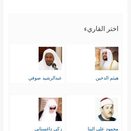
اختر القاريء
هيثم الدخين
عبدالرشيد صوفي
محمود علي البنا
زكي داغستاني