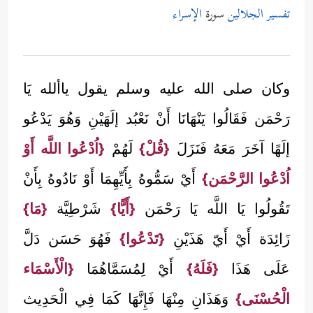
تفسير الجلالين
سورة
الإسراء
وكان صلى الله عليه وسلم يقول ياألله يَا
رَحْمَن فَقَالُوا يَنْهَانَا أَنْ نَعْبُد إلَهَيْنِ وَهُوَ يَدْعُو
إلَهًا آخَرَ مَعَهُ فَنَزَلَ
{قُلْ}
لَهُمْ
{اُدْعُوا اللَّه أَوْ
اُدْعُوا الرَّحْمَن}
أَيْ سَمُّوهُ بِأَيِّهِمَا أَوْ نَادُوهُ بِأَنْ
تَقُولُوا يَا اللَّه يَا رَحْمَن
{أَيًّا}
شَرْطِيَّة
{مَا}
زَائِدَة أَيْ أَيّ هَذَيْنِ
{تَدْعُوا}
فَهُوَ حَسَن دَلَّ
عَلَى هَذَا
{فَلَهُ}
أَيْ لِمُسَمَّاهُمَا
{الْأَسْمَاء
الْحُسْنَى}
وَهَذَانِ مِنْهَا فَإِنَّهَا كَمَا فِي الْحَدِيث