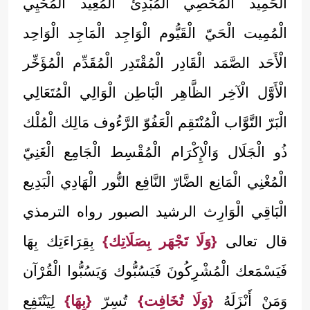
الْحَمِيد الْمُحْصِي الْمُبْدِئ الْمُعِيد الْمُحْيِي
الْمُمِيت الْحَيّ الْقَيُّوم الْوَاجِد الْمَاجِد الْوَاحِد
الْأَحَد الصَّمَد الْقَادِر الْمُقْتَدِر الْمُقَدِّم الْمُؤَخِّر
الْأَوَّل الْآخِر الظَّاهِر الْبَاطِن الْوَالِي الْمُتَعَالِي
الْبَرّ التَّوَّاب الْمُنْتَقِم الْعَفُوّ الرَّءُوف مَالِك الْمُلْك
ذُو الْجَلَال وَالْإِكْرَام الْمُقْسِط الْجَامِع الْغَنِيّ
الْمُغْنِي الْمَانِع الضَّارّ النَّافِع النُّور الْهَادِي الْبَدِيع
الْبَاقِي الْوَارِث الرشيد الصبور رواه الترمذي
قال تعالى
{وَلَا تَجْهَر بِصَلَاتِك}
بِقِرَاءَتِك بِهَا
فَيَسْمَعك الْمُشْرِكُونَ فَيَسُبُّوك وَيَسُبُّوا الْقُرْآن
وَمَنْ أَنْزَلَهُ
{وَلَا تُخَافِت}
تُسِرّ
{بِهَا}
لِيَنْتَفِع