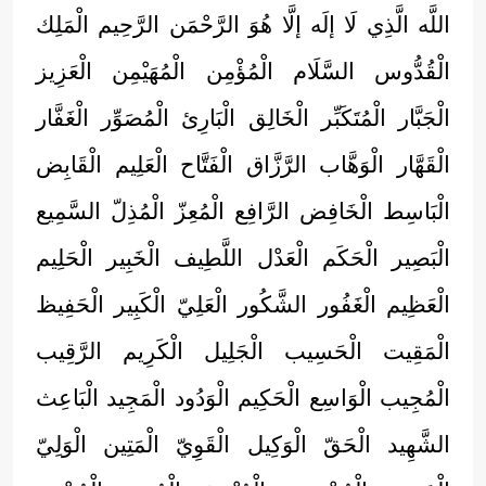
اللَّه الَّذِي لَا إلَه إلَّا هُوَ الرَّحْمَن الرَّحِيم الْمَلِك
الْقُدُّوس السَّلَام الْمُؤْمِن الْمُهَيْمِن الْعَزِيز
الْجَبَّار الْمُتَكَبِّر الْخَالِق الْبَارِئ الْمُصَوِّر الْغَفَّار
الْقَهَّار الْوَهَّاب الرَّزَّاق الْفَتَّاح الْعَلِيم الْقَابِض
الْبَاسِط الْخَافِض الرَّافِع الْمُعِزّ الْمُذِلّ السَّمِيع
الْبَصِير الْحَكَم الْعَدْل اللَّطِيف الْخَبِير الْحَلِيم
الْعَظِيم الْغَفُور الشَّكُور الْعَلِيّ الْكَبِير الْحَفِيظ
الْمَقِيت الْحَسِيب الْجَلِيل الْكَرِيم الرَّقِيب
الْمُجِيب الْوَاسِع الْحَكِيم الْوَدُود الْمَجِيد الْبَاعِث
الشَّهِيد الْحَقّ الْوَكِيل الْقَوِيّ الْمَتِين الْوَلِيّ