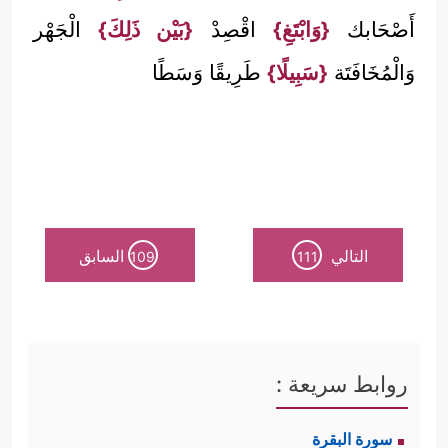
أَصْحَابك
{وَابْتَغِ}
اقْصِدْ
{بَيْن ذَلِكَ}
الْجَهْر
وَالْمُخَافَتَة
{سَبِيلًا}
طَرِيقًا وَسَطًا
التالي
السابق
109
111
روابط سريعة :
سورة البقرة