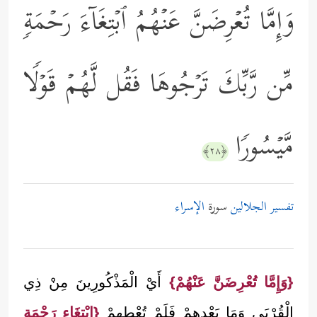
وَإِمَّا تُعۡرِضَنَّ عَنۡهُمُ ٱبۡتِغَاۤءَ رَحۡمَةࣲ
مِّن رَّبِّكَ تَرۡجُوهَا فَقُل لَّهُمۡ قَوۡلࣰا
مَّیۡسُورࣰا
﴿٢٨﴾
تفسير الجلالين
سورة
الإسراء
{وَإِمَّا تُعْرِضَنَّ عَنْهُمْ}
أَيْ الْمَذْكُورِينَ مِنْ ذِي
الْقُرْبَى وَمَا بَعْدهمْ فَلَمْ تُعْطِهِمْ
{ابْتِغَاء رَحْمَة