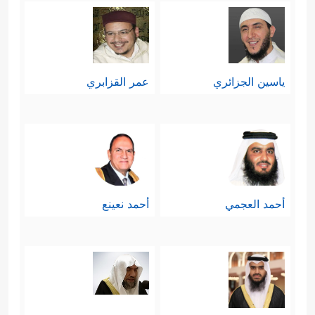
ياسين الجزائري
عمر القزابري
أحمد العجمي
أحمد نعينع