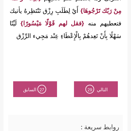
مِنْ رَبّك تَرْجُوهَا}
أَيْ لِطَلَبِ رِزْق تَنْتَظِرهُ يأتيك
فتعطيهم منه
{فقل لهم قَوْلًا مَيْسُورًا}
لَيِّنًا
سَهْلًا بِأَنْ تَعِدهُمْ بِالْإِعْطَاءِ عِنْد مَجِيء الرِّزْق
التالي
السابق
27
29
روابط سريعة :