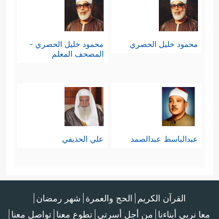
محمود خليل الحصري
محمود خليل الحصري -
المصحف المعلم
عبدالباسط عبدالصمد
علي الحذيفي
القرآن الكريم
الحج والعمرة
شهر رمضان
معا نربي أبناءنا
من أجل أسرتي
تطوع معنا
تواصل معنا