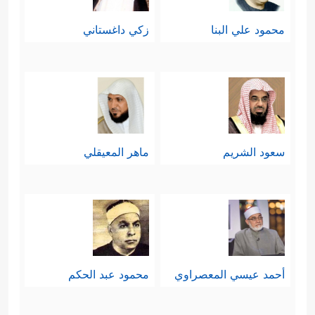
محمود علي البنا
زكي داغستاني
سعود الشريم
ماهر المعيقلي
أحمد عيسي المعصراوي
محمود عبد الحكم