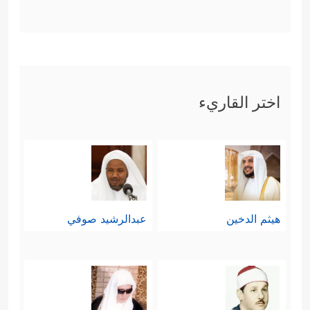
اختر القاريء
هيثم الدخين
عبدالرشيد صوفي