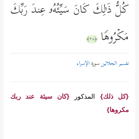
كُلُّ ذَ ٰ⁠لِكَ كَانَ سَیِّئُهُۥ عِندَ رَبِّكَ
مَكۡرُوهࣰا
﴿٣٨﴾
تفسير الجلالين
سورة
الإسراء
{كل ذلك}
المذكور
{كان سيئة عند ربك
مكروها}