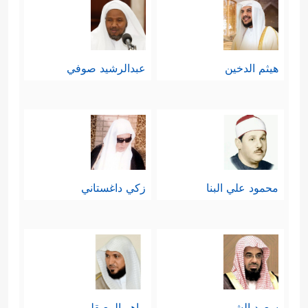
هيثم الدخين
عبدالرشيد صوفي
محمود علي البنا
زكي داغستاني
سعود الشريم
ماهر المعيقلي