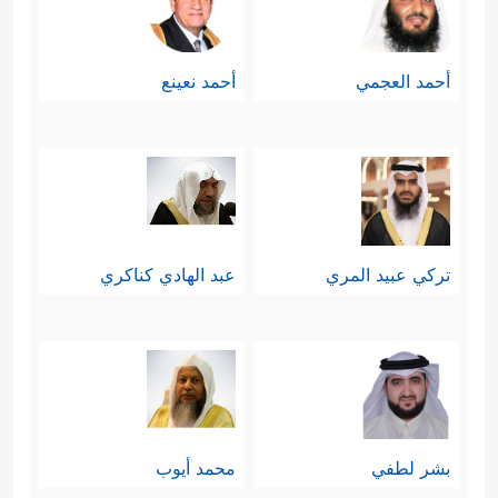
أحمد العجمي
أحمد نعينع
تركي عبيد المري
عبد الهادي كناكري
بشر لطفي
محمد أيوب