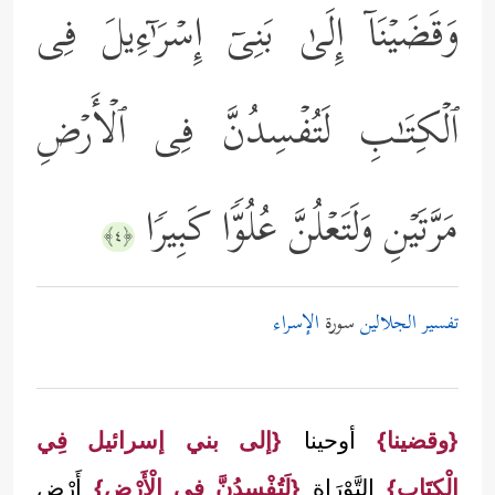
وَقَضَیۡنَاۤ إِلَىٰ بَنِیۤ إِسۡرَ ٰ⁠ۤءِیلَ فِی
ٱلۡكِتَـٰبِ لَتُفۡسِدُنَّ فِی ٱلۡأَرۡضِ
مَرَّتَیۡنِ وَلَتَعۡلُنَّ عُلُوࣰّا كَبِیرࣰا
﴿٤﴾
تفسير الجلالين
سورة
الإسراء
{وقضينا}
أوحينا
{إلى بني إسرائيل فِي
الْكِتَاب}
التَّوْرَاة
{لَتُفْسِدُنَّ فِي الْأَرْض}
أَرْض