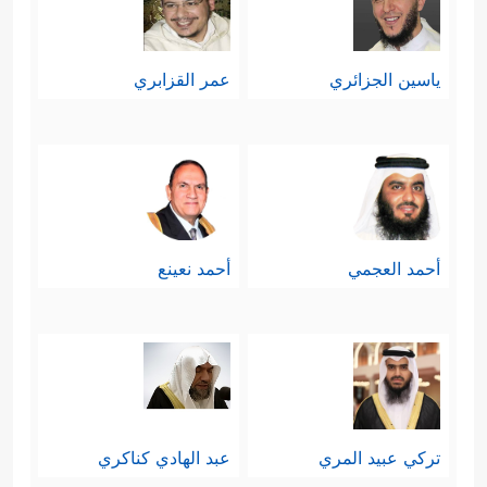
ياسين الجزائري
عمر القزابري
أحمد العجمي
أحمد نعينع
تركي عبيد المري
عبد الهادي كناكري