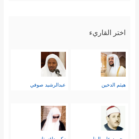
اختر القاريء
هيثم الدخين
عبدالرشيد صوفي
محمود علي البنا
زكي داغستاني