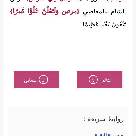
الشام بالمعاصي
{مرتين وَلَتَعْلُنَّ عُلُوًّا كَبِيرًا}
تَبْغُونَ بَغْيًا عَظِيمًا
التالي
السابق
3
5
روابط سريعة :
سورة البقرة