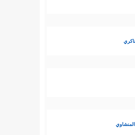
ناكري
لمنشاوي