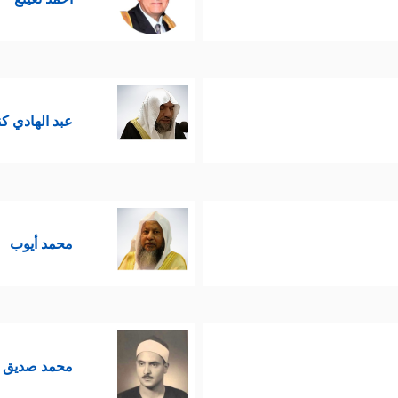
عبد الهادي ك
محمد أيوب
محمد صديق ا