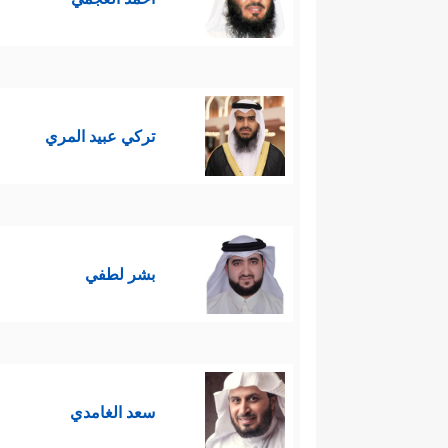
تركي عبيد المري
بشر لطفي
سعد الغامدي