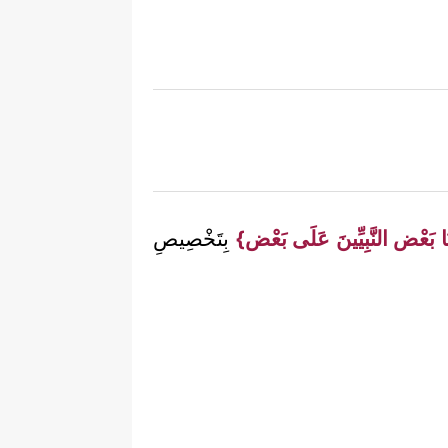
نَا بَعْض النَّبِيِّينَ عَلَى بَعْض}
بِتَخْصِيصِ