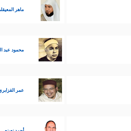
ماهر المعيقل
محمود عبد ا
عمر القزابري
أحمد نعينع