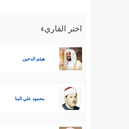
اختر القاريء
هيثم الدخين
محمود علي البنا