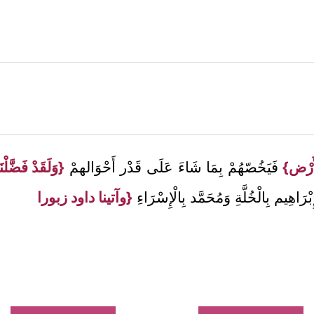
أَرْض}
فَيَخُصّهُمْ بِمَا شَاءَ عَلَى قَدْر أَحْوَالهمْ
{وَلَقَدْ فَضَّلْ
رَاهِيم بِالْخُلَّةِ وَمُحَمَّد بِالْإِسْرَاءِ
{وآتينا داود زبورا