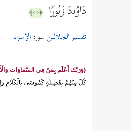
دَاوُۥدَ زَبُورࣰا
﴿٥٥﴾
تفسير الجلالين
سورة
الإسراء
{وَرَبّك أَعْلَم بِمَنْ فِي السَّمَاوَات وَالْ
كُلّ مِنْهُمْ بِفَضِيلَةٍ كَمُوسَى بِالْكَلَامِ وَإِبْ