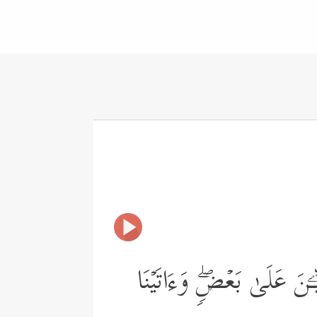
ـۧنَ عَلَىٰ بَعۡضࣲۖ وَءَاتَیۡنَا