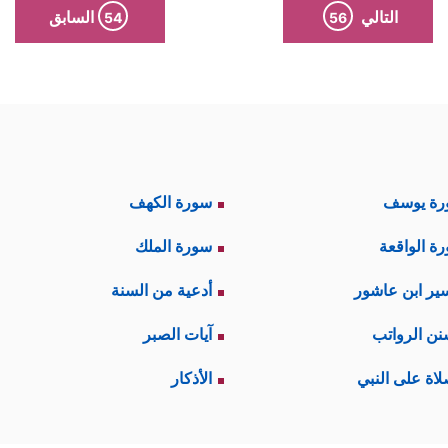
التالي
السابق
54
56
رة يوسف
سورة الكهف
ة الواقعة
سورة الملك
ير ابن عاشور
أدعية من السنة
نن الرواتب
آيات الصبر
لاة على النبي
الأذكار