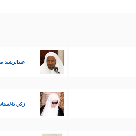
عبدالرشيد ص
زكي داغستان