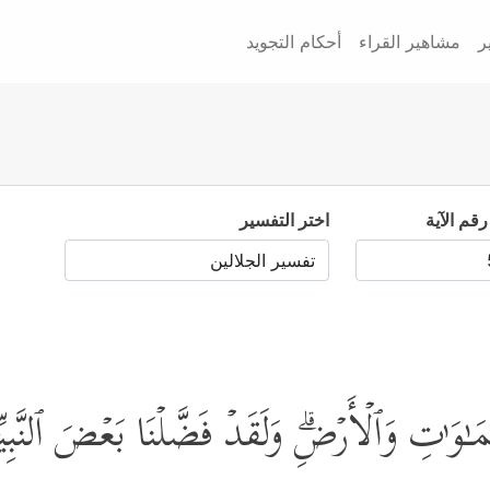
ر
مشاهير القراء
أحكام التجويد
رقم الآية
اختر التفسير
وَ ٰ⁠تِ وَٱلۡأَرۡضِۗ وَلَقَدۡ فَضَّلۡنَا بَعۡضَ ٱلنَّبِیِّ