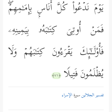
یَوۡمَ نَدۡعُواْ كُلَّ أُنَاسِۭ بِإِمَـٰمِهِمۡۖ
فَمَنۡ أُوتِیَ كِتَـٰبَهُۥ بِیَمِینِهِۦ
فَأُوْلَــٰۤىِٕكَ یَقۡرَءُونَ كِتَـٰبَهُمۡ وَلَا
یُظۡلَمُونَ فَتِیلࣰا
﴿٧١﴾
تفسير الجلالين
سورة
الإسراء