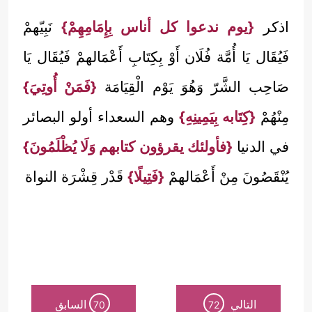
اذكر
{يوم ندعوا كل أناس بِإِمَامِهِمْ}
نَبِيّهمْ
فَيُقَال يَا أُمَّة فُلَان أَوْ بِكِتَابِ أَعْمَالهمْ فَيُقَال يَا
صَاحِب الشَّرّ وَهُوَ يَوْم الْقِيَامَة
{فَمَنْ أُوتِيَ}
مِنْهُمْ
{كِتَابه بِيَمِينِهِ}
وهم السعداء أولو البصائر
في الدنيا
{فأولئك يقرؤون كتابهم وَلَا يُظْلَمُونَ}
يُنْقَصُونَ مِنْ أَعْمَالهمْ
{فَتِيلًا}
قَدْر قِشْرَة النواة
التالي
السابق
70
72