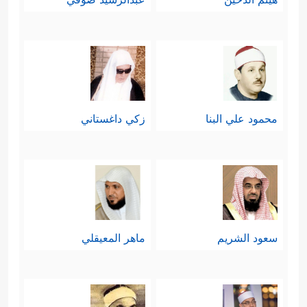
محمود علي البنا
زكي داغستاني
سعود الشريم
ماهر المعيقلي