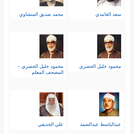
سعد الغامدي
محمد صديق المنشاوي
محمود خليل الحصري
محمود خليل الحصري -
المصحف المعلم
عبدالباسط عبدالصمد
علي الحذيفي