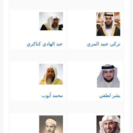
تركي عبيد المري
عبد الهادي كناكري
بشر لطفي
محمد أيوب