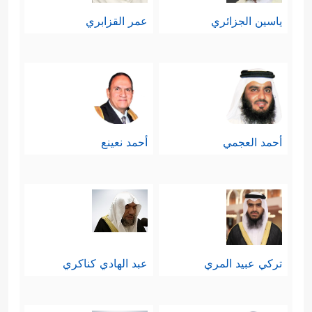
ياسين الجزائري
عمر القزابري
أحمد العجمي
أحمد نعينع
تركي عبيد المري
عبد الهادي كناكري