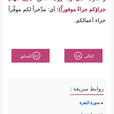
جزاؤكم جزاءً موفوراً}
؛ أي: مدَّخراً لكم موفَّراً
جزاء أعمالكم.
التالي
السابق
62
64
روابط سريعة :
سورة البقرة
سورة يوسف