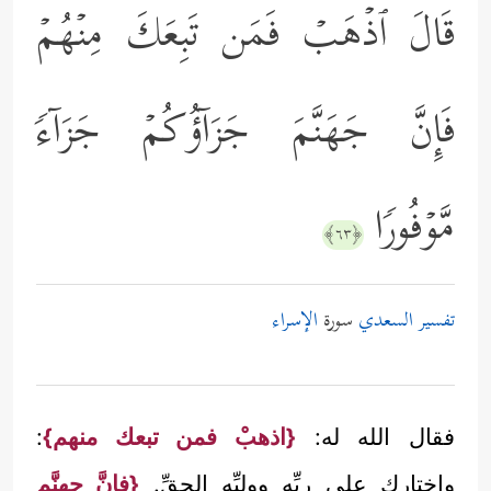
قَالَ ٱذۡهَبۡ فَمَن تَبِعَكَ مِنۡهُمۡ
فَإِنَّ جَهَنَّمَ جَزَاۤؤُكُمۡ جَزَاۤءࣰ
مَّوۡفُورࣰا
﴿٦٣﴾
تفسير السعدي
سورة
الإسراء
فقال الله له:
{اذهبْ فمن تبعك منهم}
:
واختارك على ربِّه ووليِّه الحقِّ.
{فإنَّ جهنَّم