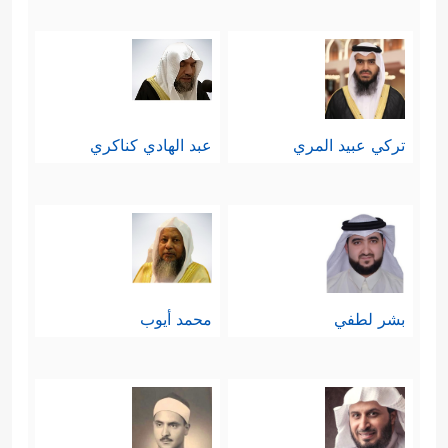
تركي عبيد المري
عبد الهادي كناكري
بشر لطفي
محمد أيوب