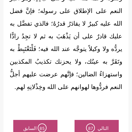
النعم على الإطلاق على رسوله؛ فإنَّ فضل
الله عليه كبيرٌ لا يقادَرُ قدرُهُ؛ فالذي تفضَّل به
عليك قادرٌ على أن يَذْهَبَ به ثم لا تجِدُ رادًّا
يردُّه ولا وكيلاً يتوجَّه عند الله فيه؛ فَلْتَغْتَبِطْ به
وتَقَرَّ به عينُك، ولا يحزنك تكذيبُ المكذبين
واستهزاءُ الضالين؛ فإنَّهم عرضت عليهم أجلُّ
النعم فردُّوها لهوانهم على الله وخِذْلانِهِ لهم.
التالي
السابق
85
87