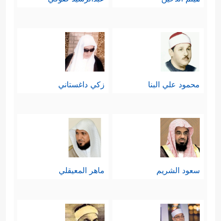
محمود علي البنا
زكي داغستاني
سعود الشريم
ماهر المعيقلي