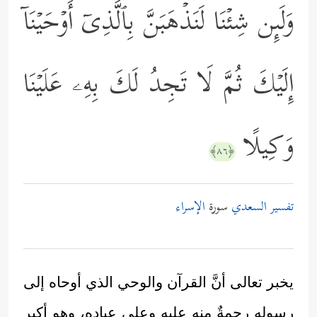
وَلَىِٕن شِئۡنَا لَنَذۡهَبَنَّ بِٱلَّذِیۤ أَوۡحَیۡنَاۤ
إِلَیۡكَ ثُمَّ لَا تَجِدُ لَكَ بِهِۦ عَلَیۡنَا
وَكِیلًا
﴿٨٦﴾
تفسير السعدي
سورة
الإسراء
يخبر تعالى أنَّ القرآن والوحي الذي أوحاه إلى
رسوله رحمةٌ منه عليه وعلى عبادِهِ، وهو أكبر