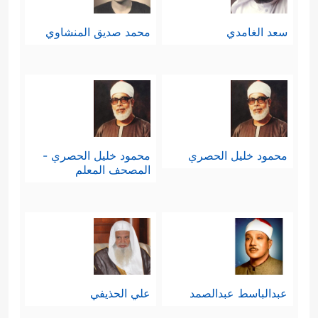
سعد الغامدي
محمد صديق المنشاوي
محمود خليل الحصري
محمود خليل الحصري -
المصحف المعلم
عبدالباسط عبدالصمد
علي الحذيفي