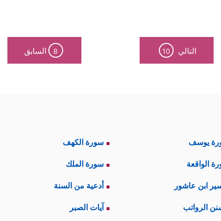
التالي
السابق
8
10
رة يوسف
سورة الكهف
ة الواقعة
سورة الملك
ير ابن عاشور
أدعية من السنة
نن الرواتب
آيات الصبر