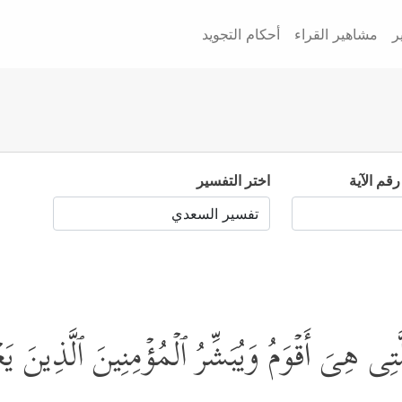
ر
مشاهير القراء
أحكام التجويد
رقم الآية
اختر التفسير
َتِی هِیَ أَقۡوَمُ وَیُبَشِّرُ ٱلۡمُؤۡمِنِینَ ٱلَّذِینَ ی