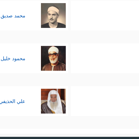
محمد صديق 
محمود خليل 
علي الحذيفي