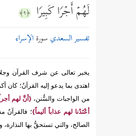
لَهُمۡ أَجۡرࣰا كَبِیرࣰا
﴿٩﴾
تفسير السعدي
سورة
الإسراء
يخبر تعالى عن شرف القرآن وجلالت
اهتدى بما يدعو إليه القرآنُ؛ كان أ
من الواجبات والسُّنن،
{أنَّ لهم أجراً
أعْتَدْنا لهم عذاباً أليماً}
؛ فالقرآنُ مش
الصالح، والتي تستحقُّ بها النذارة، و