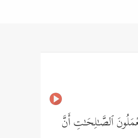
َعۡمَلُونَ ٱلصَّـٰلِحَـٰتِ أَنَّ