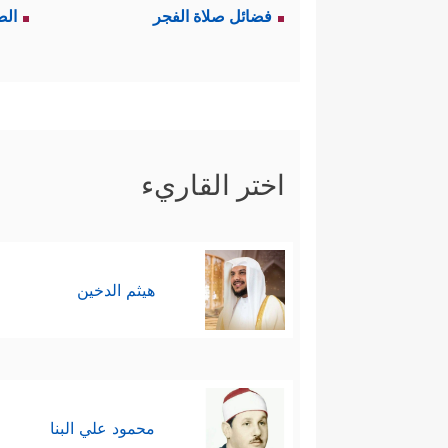
فضائل صلاة الفجر
الص
اختر القاريء
هيثم الدخين
محمود علي البنا