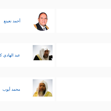
أحمد نعينع
عبد الهادي ك
محمد أيوب