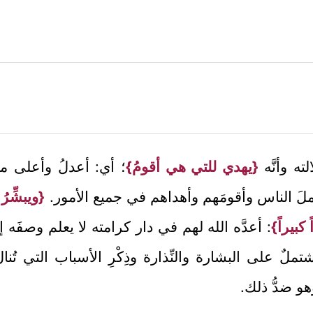
ه وأنَّه
{يهدي للتي هي أقومُ}
؛ أي: أعدلُ وأعلى من
كملَ الناس وأقومَهم وأهداهم في جميع الأمور.
{ويبشِّرُ
 كبيراً}
: أعدَّه الله لهم في دار كرامته لا يعلم وصفَه إلا
تملٌ على البشارة والنِّذارة وذِكْرِ الأسباب التي تُن
هو ضدُّ ذلك.