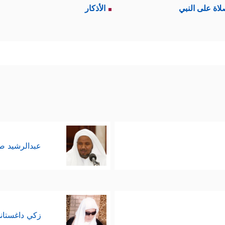
لاة على النبي
الأذكار
عبدالرشيد 
زكي داغستان