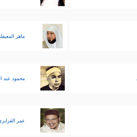
ماهر المعيقل
محمود عبد ا
عمر القزابري