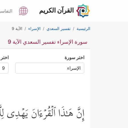
القرآن الكريم
التفاسي
الرئيسية
تفسير السعدي
الإسراء
الآية 9
سورة الإسراء تفسير السعدي الآية 9
اختر سورة
اختر 
إِنَّ هَـٰذَا ٱلۡقُرۡءَانَ یَهۡدِی لِلّ