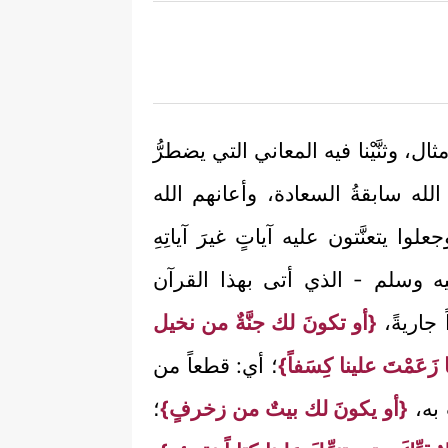
ثال، وثنَّيْنا فيه المعاني التي يضطرُّ
 الله سابقةُ السعادة، وأعانهم الله
وا يتعنَّتون عليه آياتٍ غيرَ آياتِهِ
يه وسلم - الذي أتى بهذا القرآن
ً جاريةً،
{أو تكونَ لك جنَّةٌ من نخيل
َعَمْتَ علينا كِسَفاً}
؛ أي: قطعاً من
 به،
{أو يكونَ لك بيتٌ من زخرفٍ}
؛