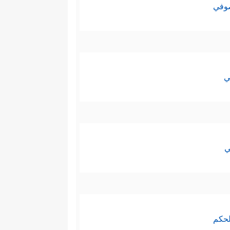
صوفي
ي
ي
لحكم