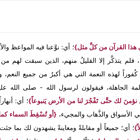
 هذا القرآن من كلِّ مثل}
؛ أي: نوَّعنا فيه المواعظ والأم
َّقوا، فلم يتذكَّر إلا القليلُ منهم، الذين سبقت لهم من
 كُفوراً لهذه النعمة التي هي أكبرُ من جميع النعم، وجعل
المة الجاهلة، فيقولون لرسول الله - صلى الله عل
نؤمنَ لك حتَّى تَفْجُرَ لنا من الأرض يَنبوعاً}
؛ أي: أنهارا
 الأسواق والذَّهاب والمجيء،
{أو تُسْقِطَ السماء كما ز
ً}
؛ أي؛ جميعاً أو مقابلةً ومعاينةً يشهدون لك بما جئت