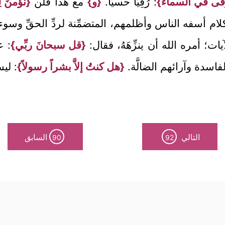
رْقى في السماء}
: رُقِيًّا حسيًّا.
{و}
مع هذا فلن
{نؤمنَ لِ
كلام أسفه الناس وأظلمهم، المتضمِّنة لردِّ الحقِّ وس
ت؛ أمره الله أن ينزِّهَهُ، فقال:
{قل سبحانَ ربِّي}
: ع
 الفاسدة وآرائهم الضالَّة.
{هل كنتُ إلاَّ بشراً رسولاً}
: لي
التالي
السابق
90
92