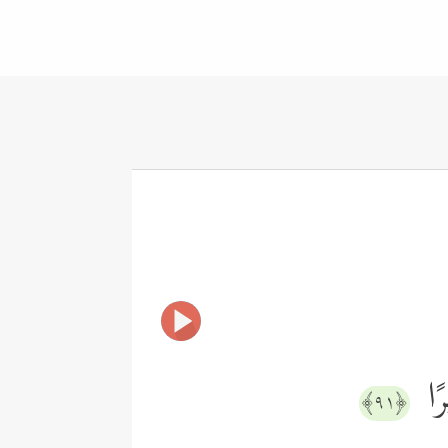
رًا
﴿٩١﴾