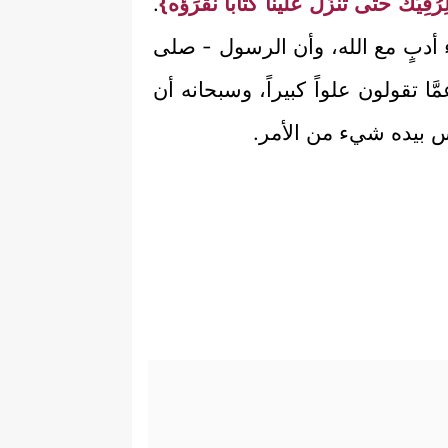
رُقِيِّكَ حتى تنزِّلَ علينا كتاباً نقرَؤه}
.
وء أدبٍ مع الله، وأن الرسول - صلى
مَّا تقولون علواً كبيراً، وسبحانه أن
س بيده شيء من الأمر.