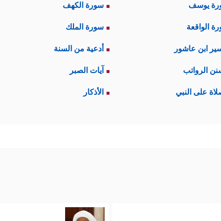
رة يوسف
سورة الكهف
ة الواقعة
سورة الملك
ير ابن عاشور
أدعية من السنة
نن الرواتب
آيات الصبر
لاة على النبي
الأذكار