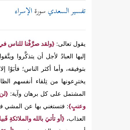
تفسير السعدي
سورة
الإسراء
يقول تعالى:
{ولقد صرَّفْنا للناس في
إليها العبادُ لأجل أن يتذكَّروا ويت
بتوفيقه، وأما أكثر الناس؛ فأبَوْا إلا
يخترِعونها من تِلقاء أنفسهم الظ
المشتمل على كل برهان وآية:
{لن 
وعنبٍ}
: فتستغني بها عن المشي في
العذاب،
{أو تأتيَ بالله والملائكةِ قَبيلا