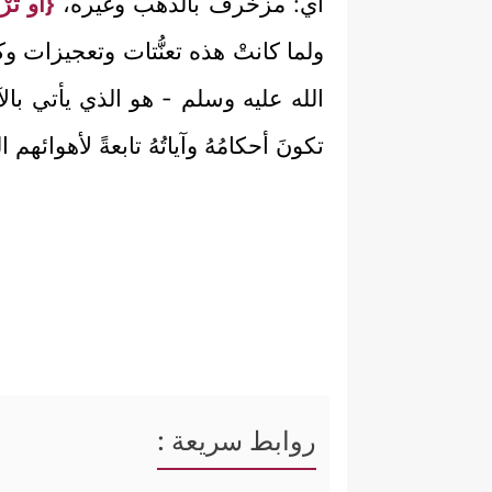
أي: مزخرف بالذهب وغيره،
{أو تَ
ولما كانتْ هذه تعنُّتات وتعجيزات و
الله عليه وسلم - هو الذي يأتي بالآيا
تكونَ أحكامُهُ وآياتُهُ تابعةً لأهوائهم
روابط سريعة :