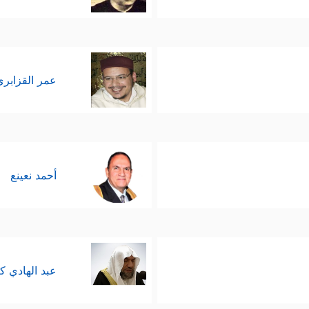
عمر القزابري
أحمد نعينع
عبد الهادي ك