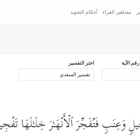
ر
مشاهير القراء
أحكام التجويد
رقم الآية
اختر التفسير
ࣲ وَعِنَبࣲ فَتُفَجِّرَ ٱلۡأَنۡهَـٰرَ خِلَـٰلَهَا تَفۡجِی