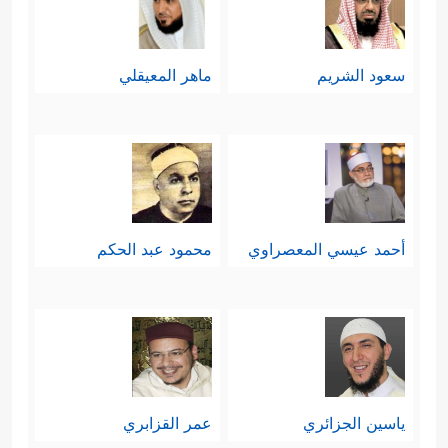
سعود الشريم
ماهر المعيقلي
أحمد عيسي المعصراوي
محمود عبد الحكم
ياسين الجزائري
عمر القزابري