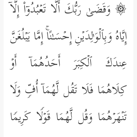
۞ وَقَضَىٰ رَبُّكَ أَلَّا تَعۡبُدُوۤاْ إِلَّاۤ
إِیَّاهُ وَبِٱلۡوَ ٰ⁠لِدَیۡنِ إِحۡسَـٰنًاۚ إِمَّا یَبۡلُغَنَّ
عِندَكَ ٱلۡكِبَرَ أَحَدُهُمَاۤ أَوۡ
كِلَاهُمَا فَلَا تَقُل لَّهُمَاۤ أُفࣲّ وَلَا
تَنۡهَرۡهُمَا وَقُل لَّهُمَا قَوۡلࣰا كَرِیمࣰا