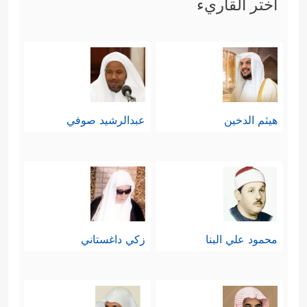
اختر القاريء
هيثم الدخين
عبدالرشيد صوفي
محمود علي البنا
زكي داغستاني