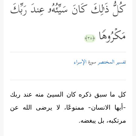
كُلُّ ذَ ٰ⁠لِكَ كَانَ سَیِّئُهُۥ عِندَ رَبِّكَ
مَكۡرُوهࣰا
﴿٣٨﴾
تفسير المختصر
سورة
الإسراء
كل ما سبق ذكره كان السيئ منه عند ربك
-أيها الانسان- ممنوعًا، لا يرضى الله عن
مرتكبه، بل يبغضه.