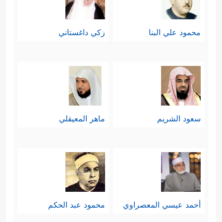
محمود علي البنا
زكي داغستاني
سعود الشريم
ماهر المعيقلي
أحمد عيسي المعصراوي
محمود عبد الحكم