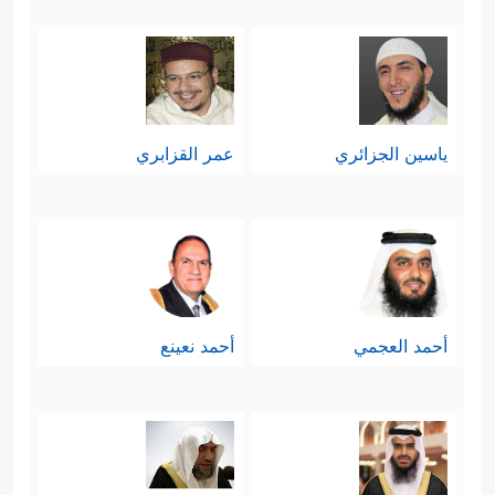
ياسين الجزائري
عمر القزابري
أحمد العجمي
أحمد نعينع