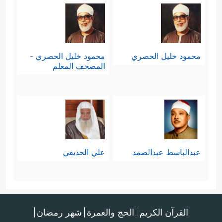
محمود خليل الحصري
محمود خليل الحصري -
المصحف المعلم
عبدالباسط عبدالصمد
علي الحذيفي
القرآن الكريم
الحج والعمرة
شهر رمضان