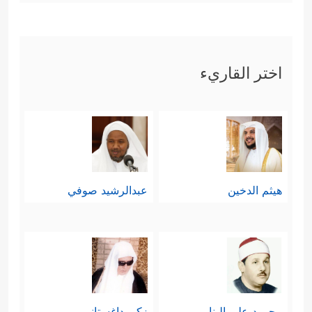
اختر القاريء
هيثم الدخين
عبدالرشيد صوفي
محمود علي البنا
زكي داغستاني