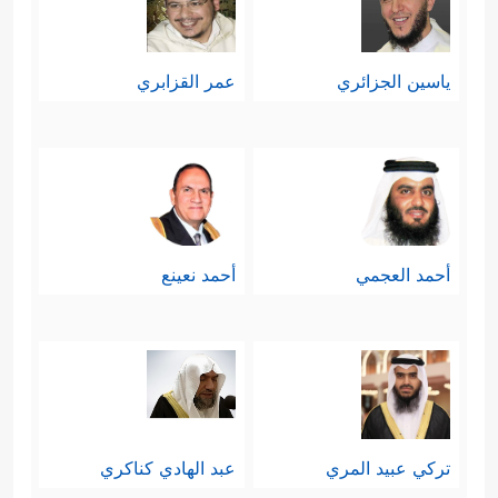
ياسين الجزائري
عمر القزابري
أحمد العجمي
أحمد نعينع
تركي عبيد المري
عبد الهادي كناكري