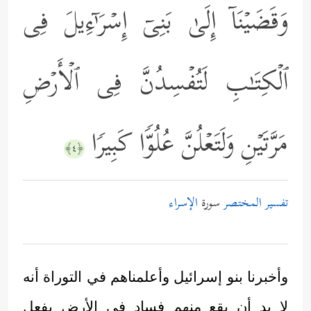
وَقَضَیۡنَاۤ إِلَىٰ بَنِیۤ إِسۡرَ ٰ⁠ۤءِیلَ فِی
ٱلۡكِتَـٰبِ لَتُفۡسِدُنَّ فِی ٱلۡأَرۡضِ
مَرَّتَیۡنِ وَلَتَعۡلُنَّ عُلُوࣰّا كَبِیرࣰا
﴿٤﴾
تفسير المختصر
سورة
الإسراء
وأخبرنا بنو إسرائيل وأعلمناهم في التوراة أنه
لا بد أن يقع منهم فساد في الأرض بفعل