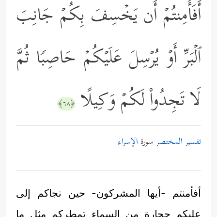
أَفَأَمِنتُمۡ أَن یَخۡسِفَ بِكُمۡ جَانِبَ
ٱلۡبَرِّ أَوۡ یُرۡسِلَ عَلَیۡكُمۡ حَاصِبࣰا ثُمَّ
لَا تَجِدُواْ لَكُمۡ وَكِیلًا
﴿٦٨﴾
تفسير المختصر
سورة
الإسراء
أفأمنتم -أيها المشركون- حين نجاكم إلى
عليكم حجارة من السماء تمطركم مثل ما