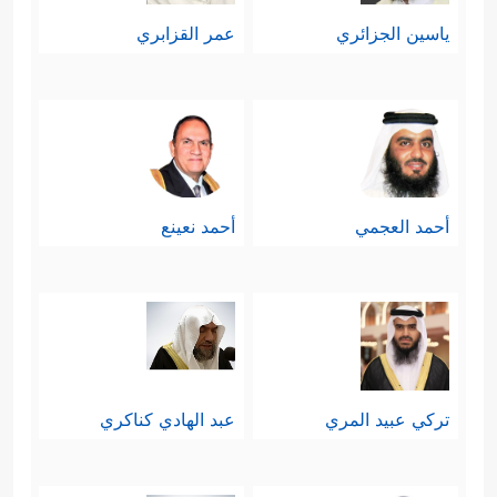
ياسين الجزائري
عمر القزابري
أحمد العجمي
أحمد نعينع
تركي عبيد المري
عبد الهادي كناكري