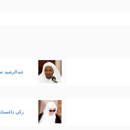
عبدالرشيد 
زكي داغستان