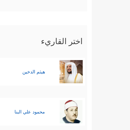
اختر القاريء
هيثم الدخين
محمود علي البنا