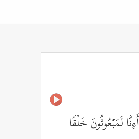
 أَءِنَّا لَمَبۡعُوثُونَ خَلۡقࣰا