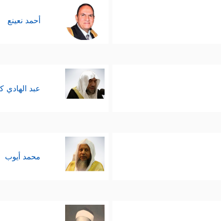
أحمد نعينع
عبد الهادي ك
محمد أيوب