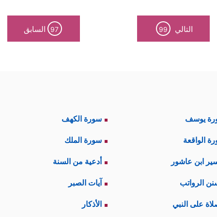
التالي
السابق
97
99
رة يوسف
سورة الكهف
ة الواقعة
سورة الملك
ير ابن عاشور
أدعية من السنة
نن الرواتب
آيات الصبر
لاة على النبي
الأذكار