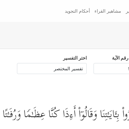
ر
مشاهير القراء
أحكام التجويد
رقم الآية
اختر التفسير
 بِـَٔایَـٰتِنَا وَقَالُوۤاْ أَءِذَا كُنَّا عِظَـٰمࣰا وَرُفَـٰتًا