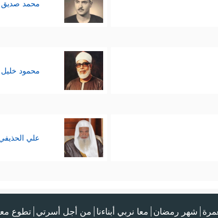
محمد صديق 
محمود خليل 
علي الحذيفي
عمرة
شهر رمضان
معا نربي أبناءنا
من أجل أسرتي
تطوع معن