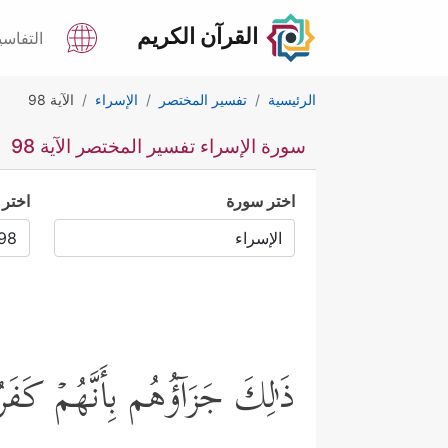
القرآن الكريم
التفاسي
الرئيسية
تفسير المختصر
الإسراء
الآية 98
سورة الإسراء تفسير المختصر الآية 98
اختر سورة
اختر 
ذَ ٰ⁠لِكَ جَزَاۤؤُهُم بِأَنَّهُمۡ كَفَرُواْ