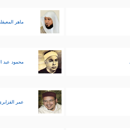
ماهر المعيقل
محمود عبد ا
عمر القزابري