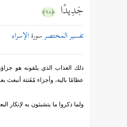
جَدِیدًا
﴿٩٨﴾
تفسير المختصر
سورة
الإسراء
ذلك العذاب الذي يلقونه هو جزاؤهم
عظامًا بالية، وأجزاء مُفَتتة أنبعث بع
ولما ذكروا ما يتشبثون به لإنكار الب