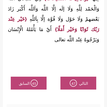
وَالْحَمْد لِلَّهِ وَلَا إلَه إلَّا اللَّه وَاَللَّه أَكْبَر زَادَ
بَعْضهمْ وَلَا حَوْل وَلَا قُوَّة إلَّا بِاَللَّهِ
{خَيْر عِنْد
رَبّك ثَوَابًا وَخَيْر أَمَلًا}
أَيْ مَا يَأْمُلهُ الْإِنْسَان
وَيَرْجُوهُ عِنْد اللَّه تعالى
التالي
السابق
45
47