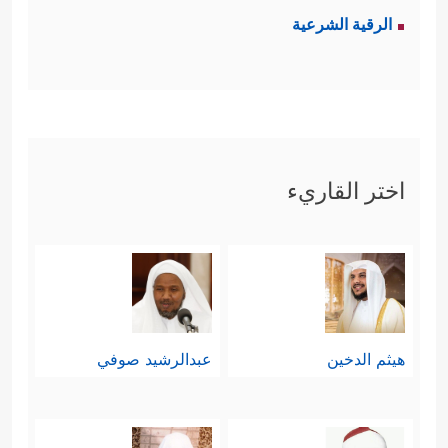
الرقية الشرعية
اختر القاريء
هيثم الدخين
عبدالرشيد صوفي