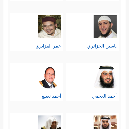
ياسين الجزائري
عمر القزابري
أحمد العجمي
أحمد نعينع