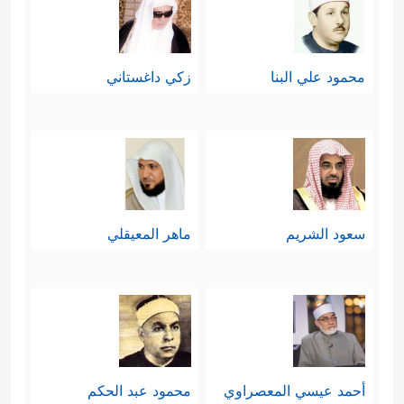
محمود علي البنا
زكي داغستاني
سعود الشريم
ماهر المعيقلي
أحمد عيسي المعصراوي
محمود عبد الحكم