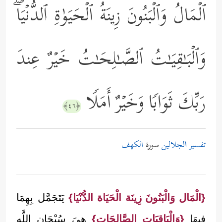
ٱلۡمَالُ وَٱلۡبَنُونَ زِینَةُ ٱلۡحَیَوٰةِ ٱلدُّنۡیَاۖ
وَٱلۡبَـٰقِیَـٰتُ ٱلصَّـٰلِحَـٰتُ خَیۡرٌ عِندَ
رَبِّكَ ثَوَابࣰا وَخَیۡرٌ أَمَلࣰا
﴿٤٦﴾
تفسير الجلالين
سورة
الكهف
{الْمَال وَالْبَنُونَ زِينَة الْحَيَاة الدُّنْيَا}
يَتَجَمَّل بِهِمَا
فِيهَا
{وَالْبَاقِيَات الصَّالِحَات}
هِيَ سُبْحَان اللَّه