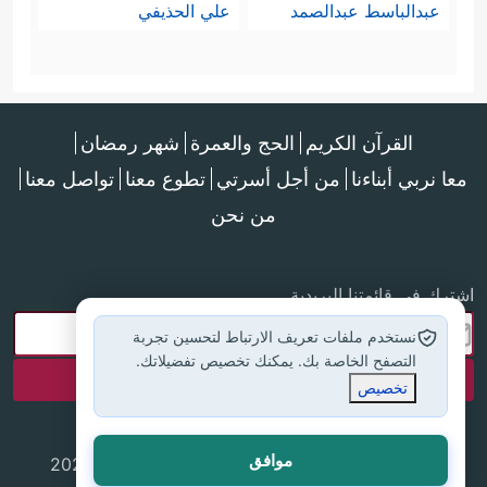
عبدالباسط عبدالصمد
علي الحذيفي
القرآن الكريم
الحج والعمرة
شهر رمضان
معا نربي أبناءنا
من أجل أسرتي
تطوع معنا
تواصل معنا
من نحن
اشترك في قائمتنا البريدية
نستخدم ملفات تعريف الارتباط لتحسين تجربة
التصفح الخاصة بك. يمكنك تخصيص تفضيلاتك.
تخصيص
موافق
جميع الحقوق محفوظة لموقع إسلام أون لاين © 2025