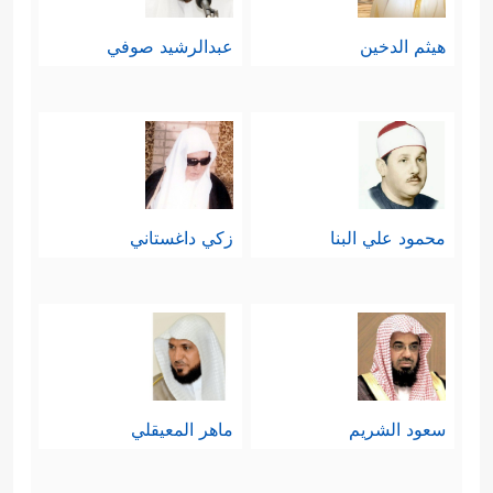
هيثم الدخين
عبدالرشيد صوفي
محمود علي البنا
زكي داغستاني
سعود الشريم
ماهر المعيقلي