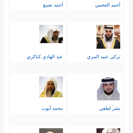
أحمد العجمي
أحمد نعينع
تركي عبيد المري
عبد الهادي كناكري
بشر لطفي
محمد أيوب