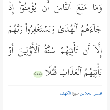
وَمَا مَنَعَ ٱلنَّاسَ أَن یُؤۡمِنُوۤاْ إِذۡ
جَاۤءَهُمُ ٱلۡهُدَىٰ وَیَسۡتَغۡفِرُواْ رَبَّهُمۡ
إِلَّاۤ أَن تَأۡتِیَهُمۡ سُنَّةُ ٱلۡأَوَّلِینَ أَوۡ
یَأۡتِیَهُمُ ٱلۡعَذَابُ قُبُلࣰا
﴿٥٥﴾
تفسير الجلالين
سورة
الكهف