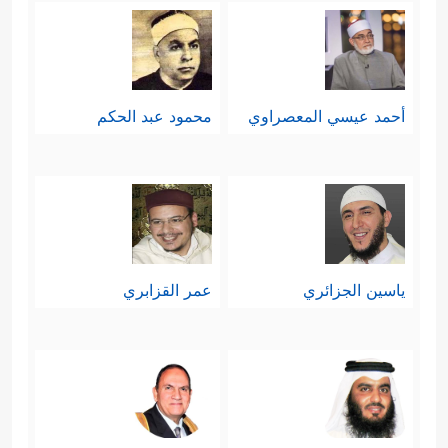
أحمد عيسي المعصراوي
محمود عبد الحكم
ياسين الجزائري
عمر القزابري