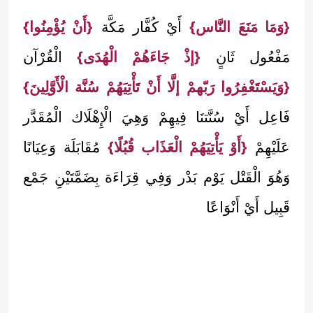
{وَمَا مَنَعَ النَّاس}
أَيْ كُفَّار مَكَّة
{أَنْ يُؤْمِنُوا}
مَفْعُول ثَانٍ
{إذْ جَاءَهُمْ الْهُدَى}
الْقُرْآن
{وَيَسْتَغْفِرُوا رَبّهمْ إلَّا أَنْ تَأْتِيَهُمْ سُنَّة الْأَوَّلِينَ}
فَاعِل أَيْ سُنَّتنَا فِيهِمْ وَهِيَ الْإِهْلَاك الْمُقَدَّر
عَلَيْهِمْ
{أَوْ يَأْتِيَهُمْ الْعَذَاب قُبُلًا}
مُقَابَلَة وَعِيَانًا
وَهُوَ الْقَتْل يَوْم بَدْر وَفِي قِرَاءَة بِضَمَّتَيْنِ جَمْع
قَبِيل أَيْ أَنْوَاعًا