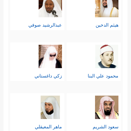
هيثم الدخين
عبدالرشيد صوفي
محمود علي البنا
زكي داغستاني
سعود الشريم
ماهر المعيقلي