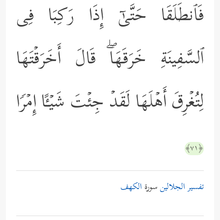
فَٱنطَلَقَا حَتَّىٰۤ إِذَا رَكِبَا فِی
ٱلسَّفِینَةِ خَرَقَهَاۖ قَالَ أَخَرَقۡتَهَا
لِتُغۡرِقَ أَهۡلَهَا لَقَدۡ جِئۡتَ شَیۡـًٔا إِمۡرࣰا
﴿٧١﴾
تفسير الجلالين
سورة
الكهف