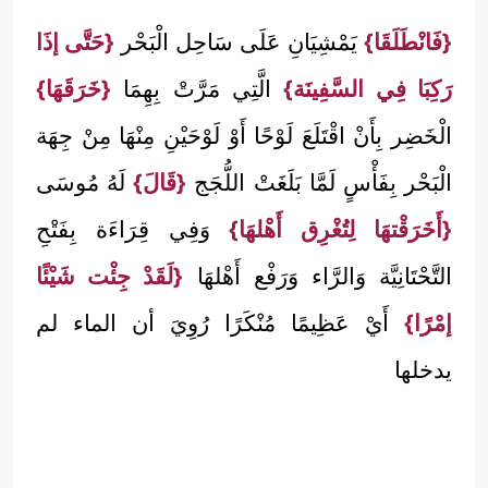
{فَانْطَلَقَا}
يَمْشِيَانِ عَلَى سَاحِل الْبَحْر
{حَتَّى إذَا
رَكِبَا فِي السَّفِينَة}
الَّتِي مَرَّتْ بِهِمَا
{خَرَقَهَا}
الْخَضِر بِأَنْ اقْتَلَعَ لَوْحًا أَوْ لَوْحَيْنِ مِنْهَا مِنْ جِهَة
الْبَحْر بِفَأْسٍ لَمَّا بَلَغَتْ اللُّجَج
{قَالَ}
لَهُ مُوسَى
{أَخَرَقْتهَا لِتُغْرِق أَهْلهَا}
وَفِي قِرَاءَة بِفَتْحِ
التَّحْتَانِيَّة وَالرَّاء وَرَفْع أَهْلهَا
{لَقَدْ جِئْت شَيْئًا
إمْرًا}
أَيْ عَظِيمًا مُنْكَرًا رُوِيَ أن الماء لم
يدخلها