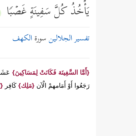
یَأۡخُذُ كُلَّ سَفِینَةٍ غَصۡبࣰا
٩﴾
تفسير الجلالين
سورة
الكهف
{أَمَّا السَّفِينَة فَكَانَتْ لِمَسَاكِينَ}
عَشَر
رَجَعُوا أَوْ أَمَامهمْ الْآن
{مَلِك}
كَافِر
{ي