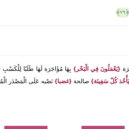
﴿٧
َة
{يَعْمَلُونَ فِي الْبَحْر}
بِهَا مُؤَاجَرَة لَهَا طَلَبًا لِلْكَسْبِ
{
َأْخُذ كُلّ سَفِينَة}
صالحة
{غضبا}
نَصْبه عَلَى الْمَصْدَر الْمُبَيّ