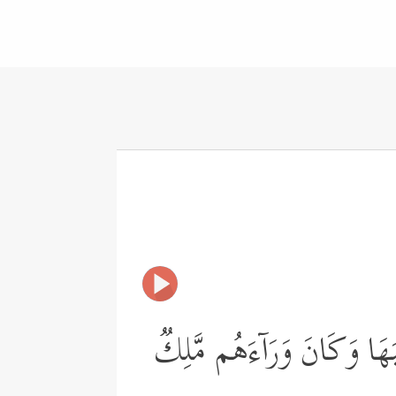
بَهَا وَكَانَ وَرَاۤءَهُم مَّلِكࣱ