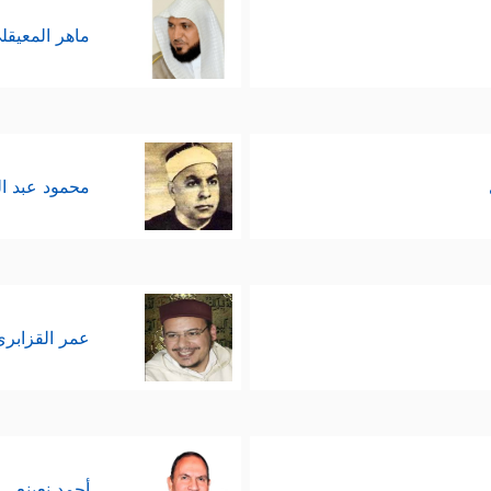
ماهر المعيقل
محمود عبد ا
عمر القزابري
أحمد نعينع