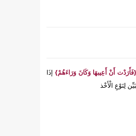
فَأَرَدْت أَنْ أَعِيبهَا وَكَانَ وَرَاءَهُمْ}
إذَا
ِن لِنَوْعِ الْأَخْذ