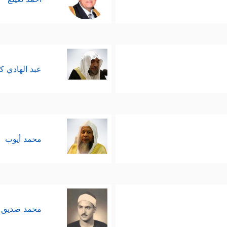
عبد الهادي ك
محمد أيوب
محمد صديق 