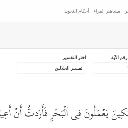
ر
مشاهير القراء
أحكام التجويد
رقم الآية
اختر التفسير
ـٰكِینَ یَعۡمَلُونَ فِی ٱلۡبَحۡرِ فَأَرَدتُّ أَنۡ أَعِی