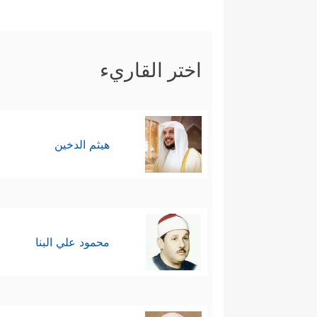
اختر القاريء
هيثم الدخين
محمود علي البنا