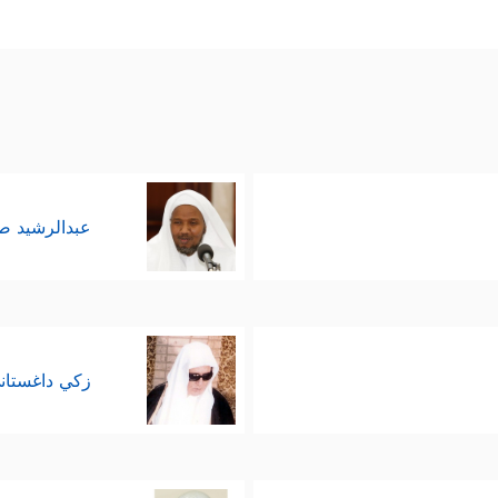
عبدالرشيد 
زكي داغستان