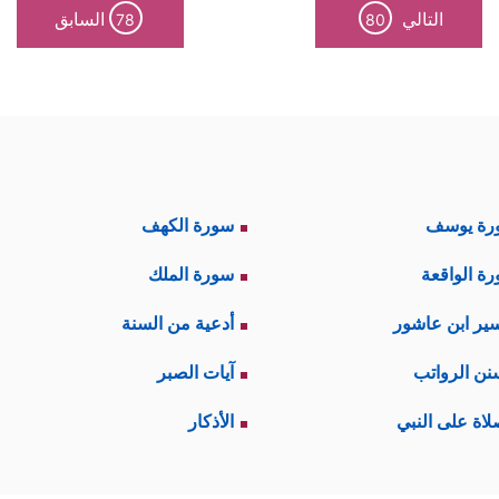
التالي
السابق
78
80
رة يوسف
سورة الكهف
ة الواقعة
سورة الملك
ير ابن عاشور
أدعية من السنة
نن الرواتب
آيات الصبر
لاة على النبي
الأذكار