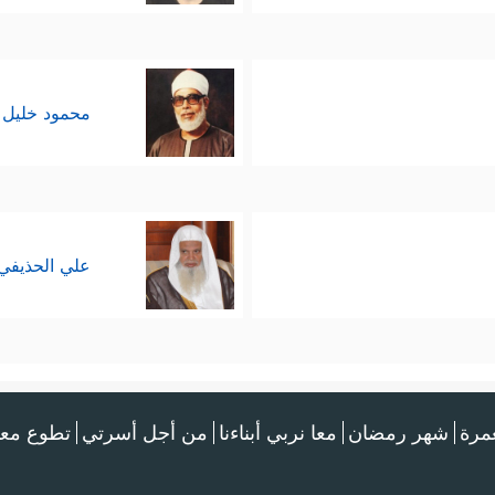
محمود خليل 
علي الحذيفي
عمرة
شهر رمضان
معا نربي أبناءنا
من أجل أسرتي
تطوع معن