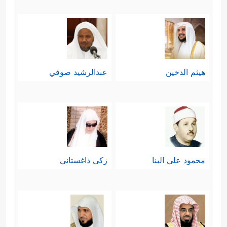
هيثم الدخين
عبدالرشيد صوفي
محمود علي البنا
زكي داغستاني