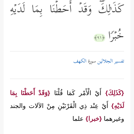
كَذَ ٰ⁠لِكَۖ وَقَدۡ أَحَطۡنَا بِمَا لَدَیۡهِ
خُبۡرࣰا
﴿٩١﴾
تفسير الجلالين
سورة
الكهف
{كَذَلِكَ}
أَيْ الْأَمْر كَمَا قُلْنَا
{وَقَدْ أَحَطْنَا بِمَا
لَدَيْهِ}
أَيْ عِنْد ذِي الْقَرْنَيْنِ مِنْ الآلات والجند
وغيرهما
{خبرا}
علما