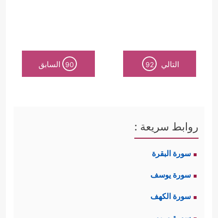
التالي
السابق
90
92
روابط سريعة :
سورة البقرة
سورة يوسف
سورة الكهف
سورة مريم