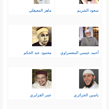
سعود الشريم
ماهر المعيقلي
أحمد عيسي المعصراوي
محمود عبد الحكم
ياسين الجزائري
عمر القزابري