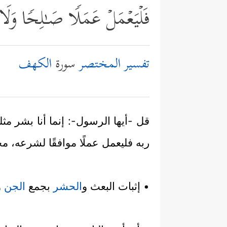
فَلۡیَعۡمَلۡ عَمَلࣰا صَـٰلِحࣰا وَلَا ی
تفسير المختصر
سورة
الكهف
قل -أيها الرسول-: إنما أنا بشر مث
ربه فليعمل عملًا موافقًا لشرعه، مخل
• إثبات البعث و
الحشر
بجمع
الجن
و