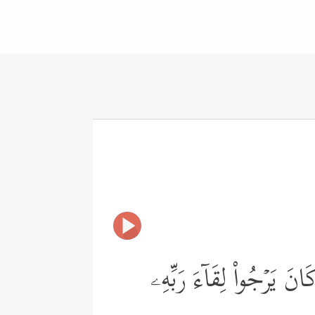
كَانَ یَرۡجُواْ لِقَاۤءَ رَبِّهِۦ