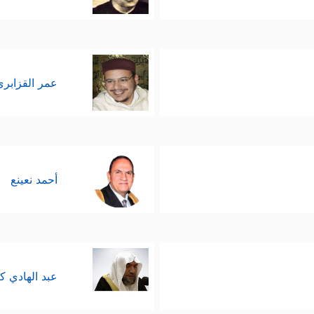
عمر القزابري
أحمد نعينع
عبد الهادي ك