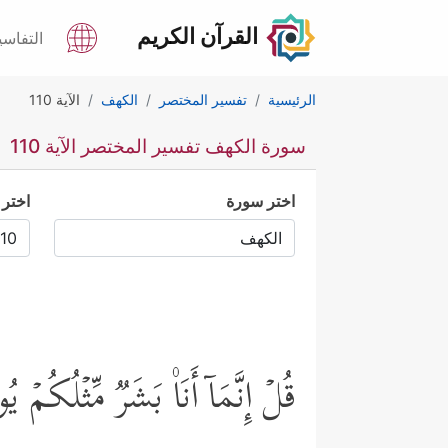
القرآن الكريم
التفاسي
الرئيسية
تفسير المختصر
الكهف
الآية 110
سورة الكهف تفسير المختصر الآية 110
اختر سورة
اختر 
قُلۡ إِنَّمَاۤ أَنَا۠ بَشَرࣱ مِّثۡلُكُمۡ یُ