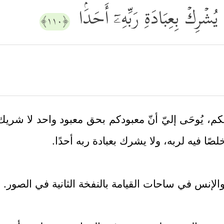
ُشۡرِكۡ بِعِبَادَةِ رَبِّهِۦۤ أَحَدَۢا
﴿١١٠﴾
لكم، يُوحَى إليّ أنّ معبودكم بحق معبود واحد لا شريك
صًا فيه لربه، ولا يشرك بعبادة ربه أحدًا.
الإنس في ساحات القيامة بالنفخة الثانية في الصور.