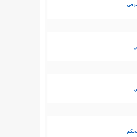
صوفي
ي
ي
لحكم