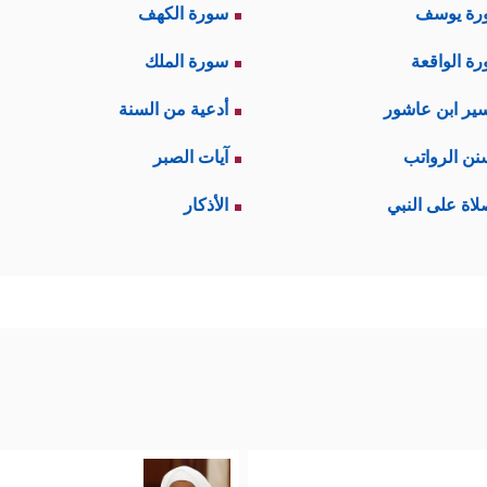
رة يوسف
سورة الكهف
ة الواقعة
سورة الملك
ير ابن عاشور
أدعية من السنة
نن الرواتب
آيات الصبر
لاة على النبي
الأذكار