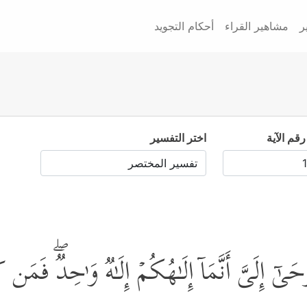
ر
مشاهير القراء
أحكام التجويد
رقم الآية
اختر التفسير
وحَىٰۤ إِلَیَّ أَنَّمَاۤ إِلَـٰهُكُمۡ إِلَـٰهࣱ وَ ٰ⁠حِدࣱۖ فَمَن 