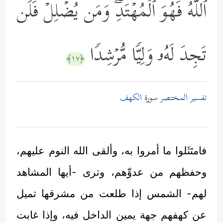
ٱللَّهُ فَهُوَ ٱلۡمُهۡتَدِۖ وَمَن یُضۡلِلۡ فَلَن
تَجِدَ لَهُۥ وَلِیࣰّا مُّرۡشِدࣰا
﴿١٧﴾
تفسير المختصر
سورة
الكهف
فامتَثَلوا ما أمروا به، وألقى الله النوم عليهم،
وحفظهم من عدوِّهم، وترى -أيها المشاهد
لهم- الشمس إذا طلعت من مشرقها تميل
عن كهفهم جهة يمين الداخل فيه، وإذا غابت