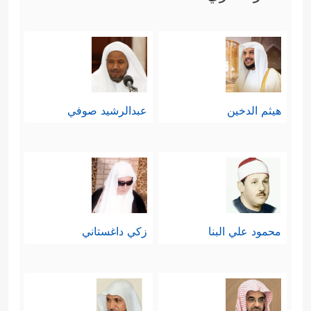
هيثم الدخين
عبدالرشيد صوفي
محمود علي البنا
زكي داغستاني