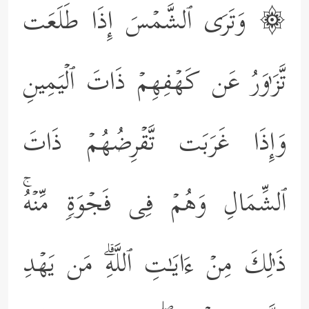
۞ وَتَرَى ٱلشَّمۡسَ إِذَا طَلَعَت
تَّزَ ٰ⁠وَرُ عَن كَهۡفِهِمۡ ذَاتَ ٱلۡیَمِینِ
وَإِذَا غَرَبَت تَّقۡرِضُهُمۡ ذَاتَ
ٱلشِّمَالِ وَهُمۡ فِی فَجۡوَةࣲ مِّنۡهُۚ
ذَ ٰ⁠لِكَ مِنۡ ءَایَـٰتِ ٱللَّهِۗ مَن یَهۡدِ