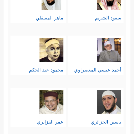
سعود الشريم
ماهر المعيقلي
أحمد عيسي المعصراوي
محمود عبد الحكم
ياسين الجزائري
عمر القزابري