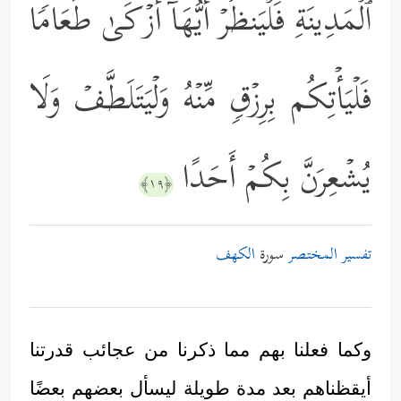
ٱلۡمَدِینَةِ فَلۡیَنظُرۡ أَیُّهَاۤ أَزۡكَىٰ طَعَامࣰا
فَلۡیَأۡتِكُم بِرِزۡقࣲ مِّنۡهُ وَلۡیَتَلَطَّفۡ وَلَا
یُشۡعِرَنَّ بِكُمۡ أَحَدًا
﴿١٩﴾
تفسير المختصر
سورة
الكهف
وكما فعلنا بهم مما ذكرنا من عجائب قدرتنا
أيقظناهم بعد مدة طويلة ليسأل بعضهم بعضًا