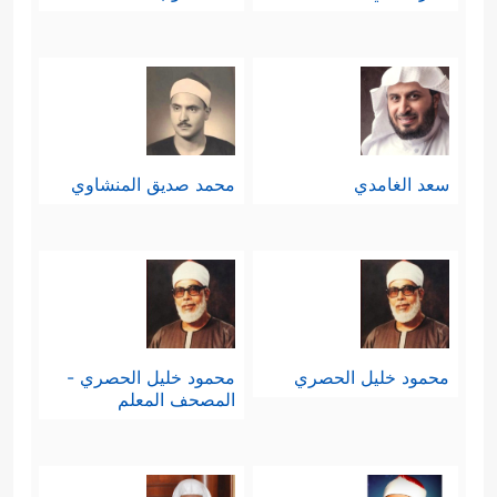
سعد الغامدي
محمد صديق المنشاوي
محمود خليل الحصري
محمود خليل الحصري -
المصحف المعلم