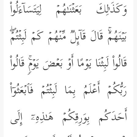
وَكَذَ ٰ⁠لِكَ بَعَثۡنَـٰهُمۡ لِیَتَسَاۤءَلُواْ
بَیۡنَهُمۡۚ قَالَ قَاۤىِٕلࣱ مِّنۡهُمۡ كَمۡ لَبِثۡتُمۡۖ
قَالُواْ لَبِثۡنَا یَوۡمًا أَوۡ بَعۡضَ یَوۡمࣲۚ قَالُواْ
رَبُّكُمۡ أَعۡلَمُ بِمَا لَبِثۡتُمۡ فَٱبۡعَثُوۤاْ
أَحَدَكُم بِوَرِقِكُمۡ هَـٰذِهِۦۤ إِلَى