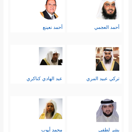
أحمد العجمي
أحمد نعينع
تركي عبيد المري
عبد الهادي كناكري
بشر لطفي
محمد أيوب