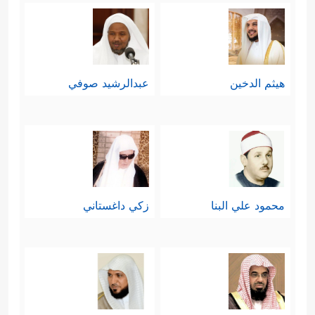
هيثم الدخين
عبدالرشيد صوفي
محمود علي البنا
زكي داغستاني