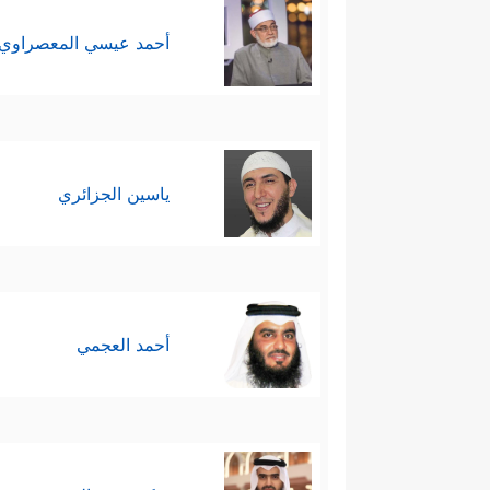
أحمد عيسي المعصراوي
ياسين الجزائري
أحمد العجمي