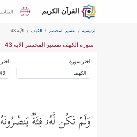
القرآن الكريم
التفاسي
الرئيسية
تفسير المختصر
الكهف
الآية 43
سورة الكهف تفسير المختصر الآية 43
اختر سورة
اختر 
وَلَمۡ تَكُن لَّهُۥ فِئَةࣱ یَنصُرُون