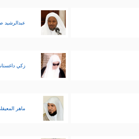
عبدالرشيد 
زكي داغستان
ماهر المعيقل