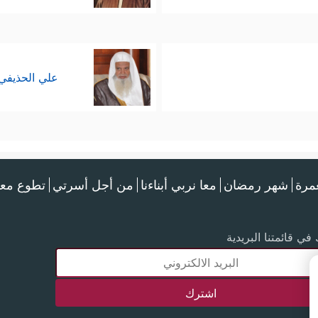
علي الحذيفي
عمرة
شهر رمضان
معا نربي أبناءنا
من أجل أسرتي
تطوع معن
في قائمتنا البريدية