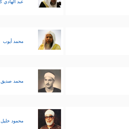
عبد الهادي ك
محمد أيوب
محمد صديق 
محمود خليل 