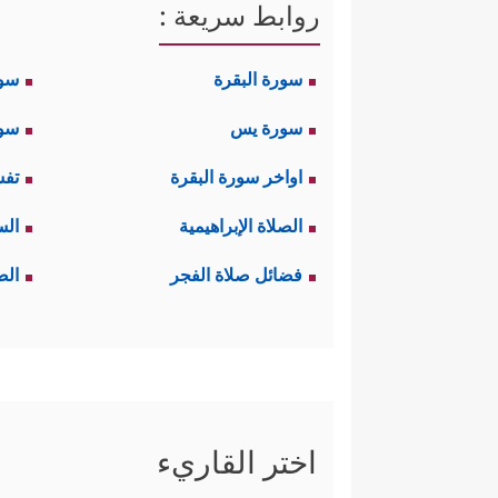
روابط سريعة :
سورة البقرة
سو
سورة يس
سور
اواخر سورة البقرة
تفس
الصلاة الإبراهيمية
الس
فضائل صلاة الفجر
الص
اختر القاريء