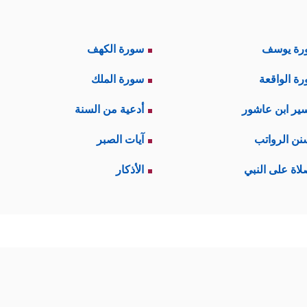
رة يوسف
سورة الكهف
ة الواقعة
سورة الملك
ير ابن عاشور
أدعية من السنة
نن الرواتب
آيات الصبر
لاة على النبي
الأذكار