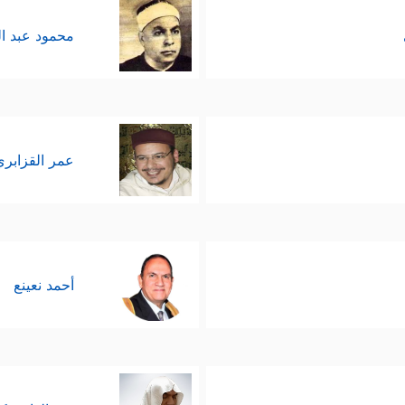
محمود عبد ا
عمر القزابري
أحمد نعينع