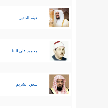
هيثم الدخين
محمود علي البنا
سعود الشريم