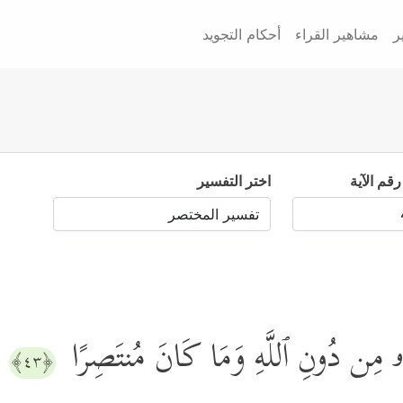
ر
مشاهير القراء
أحكام التجويد
رقم الآية
اختر التفسير
َهُۥ مِن دُونِ ٱللَّهِ وَمَا كَانَ مُنتَصِرًا
﴿٤٣﴾