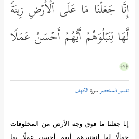
إِنَّا جَعَلۡنَا مَا عَلَى ٱلۡأَرۡضِ زِینَةࣰ
لَّهَا لِنَبۡلُوَهُمۡ أَیُّهُمۡ أَحۡسَنُ عَمَلࣰا
﴿٧﴾
تفسير المختصر
سورة
الكهف
إنا جعلنا ما فوق وجه الأرض من المخلوقات
جمالًا لها لنختبرهم أيهم أحسن عملًا بما