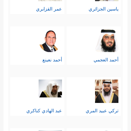
ياسين الجزائري
عمر القزابري
أحمد العجمي
أحمد نعينع
تركي عبيد المري
عبد الهادي كناكري