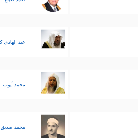
عبد الهادي ك
محمد أيوب
محمد صديق 