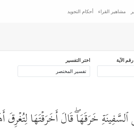
ر
مشاهير القراء
أحكام التجويد
رقم الآية
اختر التفسير
ٱلسَّفِینَةِ خَرَقَهَاۖ قَالَ أَخَرَقۡتَهَا لِتُغۡرِقَ أَه