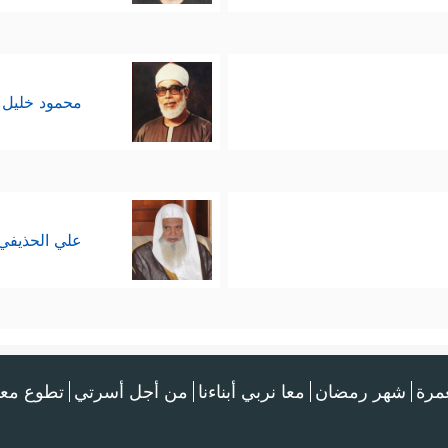
محمود خليل 
علي الحذيفي
عمرة
شهر رمضان
معا نربي أبناءنا
من أجل أسرتي
تطوع معن