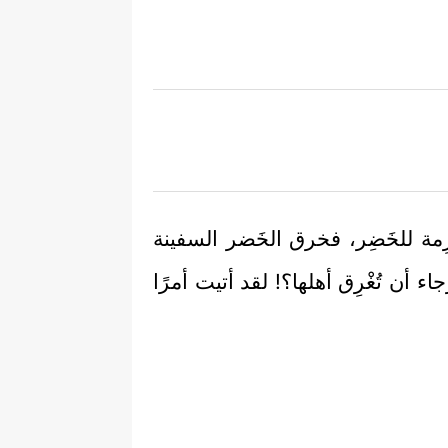
ِمة للخَضِر، فخرق الخَضر السفينة
 أن تُغْرِق أهلها؟! لقد أتيت أمرًا