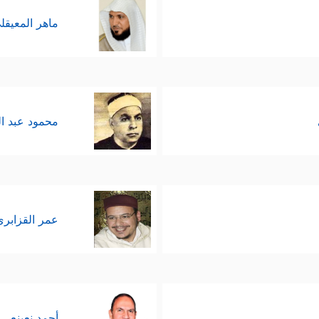
ماهر المعيقل
محمود عبد ا
عمر القزابري
أحمد نعينع