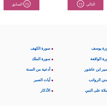
التالي
السابق
70
72
رة يوسف
سورة الكهف
ة الواقعة
سورة الملك
ير ابن عاشور
أدعية من السنة
نن الرواتب
آيات الصبر
لاة على النبي
الأذكار