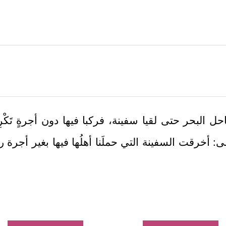
ل البحر حتى لقيا سفينة، فركبا فيها دون أجرةٍ تَكْر
: أخرقت السفينة التي حملَنا أهلُها فيها بغير أجرة رجاء