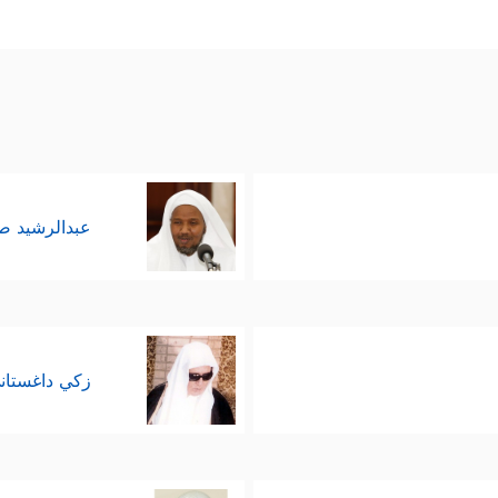
عبدالرشيد 
زكي داغستان