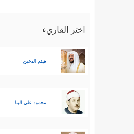
اختر القاريء
هيثم الدخين
محمود علي البنا