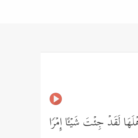
ۡلَهَا لَقَدۡ جِئۡتَ شَیۡـًٔا إِمۡرࣰا