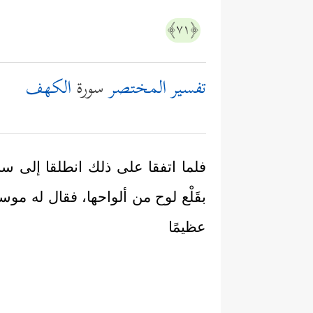
﴿٧١﴾
تفسير المختصر
سورة
الكهف
فلما اتفقا على ذلك انطلقا إلى ساح
بقَلْع لوح من ألواحها، فقال له موسى
عظيمًا