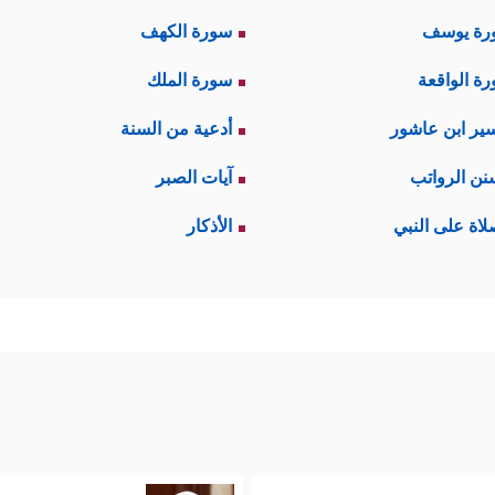
رة يوسف
سورة الكهف
ة الواقعة
سورة الملك
ير ابن عاشور
أدعية من السنة
نن الرواتب
آيات الصبر
لاة على النبي
الأذكار