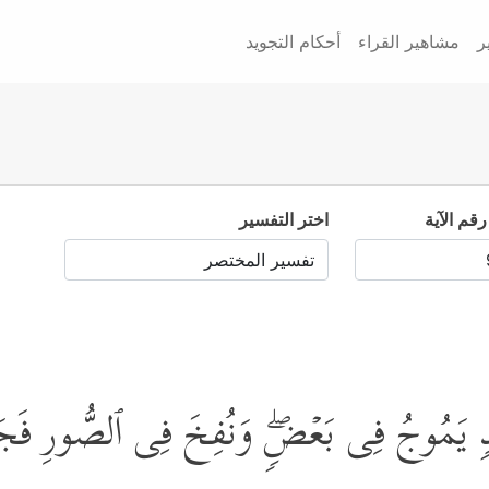
ر
مشاهير القراء
أحكام التجويد
رقم الآية
اختر التفسير
ِذࣲ یَمُوجُ فِی بَعۡضࣲۖ وَنُفِخَ فِی ٱلصُّورِ فَجَ