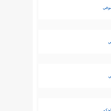
صوفي
ي
ي
لحكم