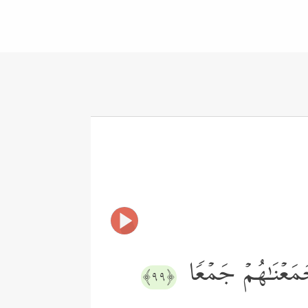
مَعۡنَـٰهُمۡ جَمۡعࣰا
﴿٩٩﴾