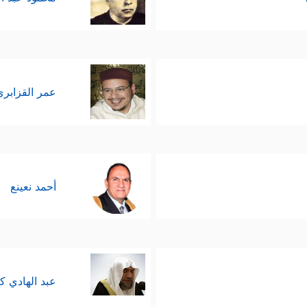
عمر القزابري
أحمد نعينع
عبد الهادي ك