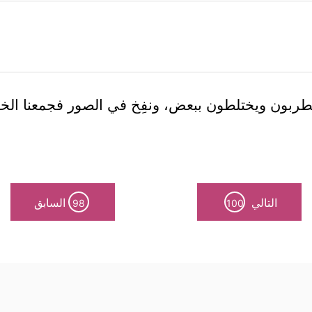
طربون ويختلطون ببعض، ونفِخ في الصور فجمعنا الخ
التالي
السابق
98
100