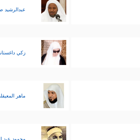
عبدالرشيد 
زكي داغستان
ماهر المعيقل
محمود عبد ا