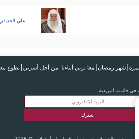
علي الحذيفي
عمرة
شهر رمضان
معا نربي أبناءنا
من أجل أسرتي
تطوع معن
في قائمتنا البريدية
جميع الحقوق محفوظة لموقع إسلام أون لاين © 2025