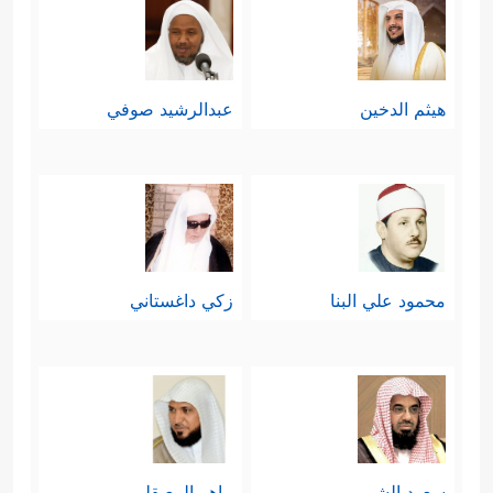
هيثم الدخين
عبدالرشيد صوفي
محمود علي البنا
زكي داغستاني
سعود الشريم
ماهر المعيقلي