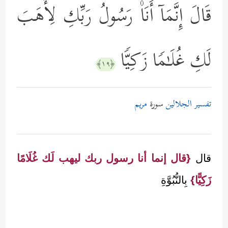
قَالَ إِنَّمَاۤ أَنَا۠ رَسُولُ رَبِّكِ لِأَهَبَ
لَكِ غُلَـٰمࣰا زَكِیࣰّا
﴿١٩﴾
تفسير الجلالين
سورة
مريم
قال
{قال إنما أنا رسول ربك ليهب لَك غُلَامًا
زَكِيًّا}
بِالنُّبُوَّةِ