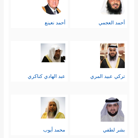
أحمد العجمي
أحمد نعينع
تركي عبيد المري
عبد الهادي كناكري
بشر لطفي
محمد أيوب