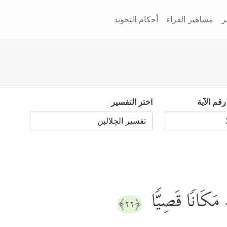
ر
مشاهير القراء
أحكام التجويد
رقم الآية
اختر التفسير
مَكَانࣰا قَصِیࣰّا
﴿٢٢﴾