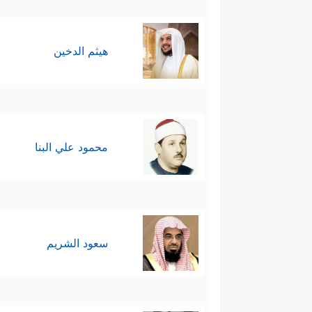
هيثم الدخين
محمود علي البنا
سعود الشريم