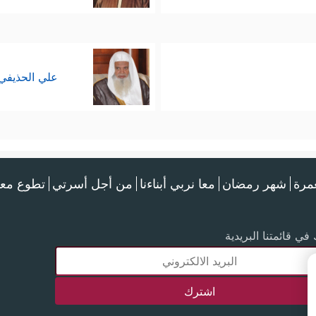
علي الحذيفي
عمرة
شهر رمضان
معا نربي أبناءنا
من أجل أسرتي
تطوع معن
في قائمتنا البريدية