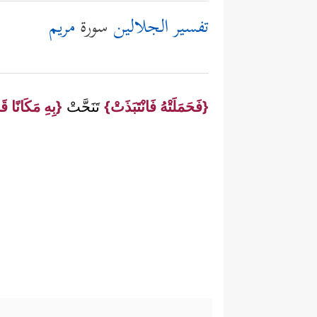
تفسير الجلالين
سورة
مريم
{فَحَمَلَتْهُ فَانْتَبَذَتْ}
تَنَحَّتْ
{بِهِ مَكَانًا قَ