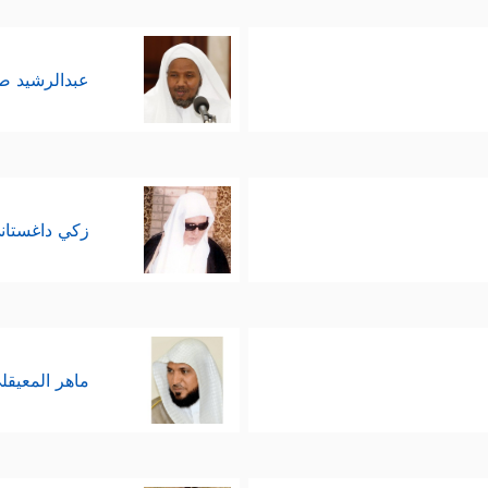
عبدالرشيد 
زكي داغستان
ماهر المعيقل