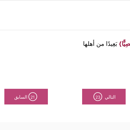
صِيًّا}
بَعِيدًا من أهلها
التالي
السابق
21
23