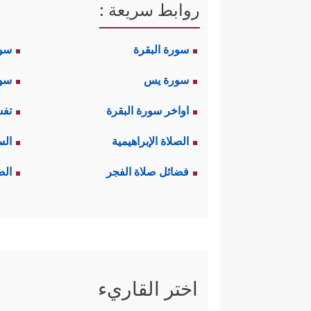
روابط سريعة :
سورة البقرة
سو
سورة يس
سور
اواخر سورة البقرة
تفس
الصلاة الإبراهيمية
الس
فضائل صلاة الفجر
الص
اختر القاريء