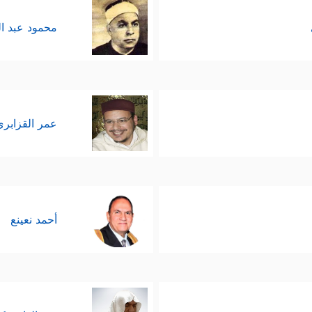
محمود عبد ا
عمر القزابري
أحمد نعينع