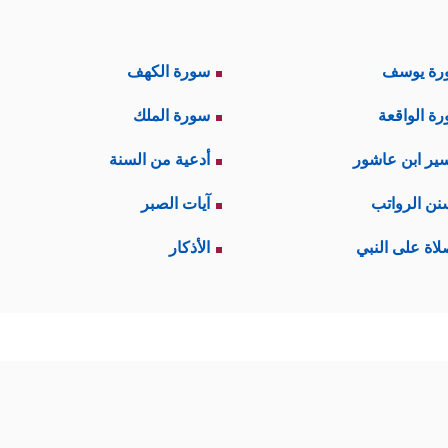
رة يوسف
سورة الكهف
ة الواقعة
سورة الملك
ير ابن عاشور
أدعية من السنة
نن الرواتب
آيات الصبر
لاة على النبي
الأذكار