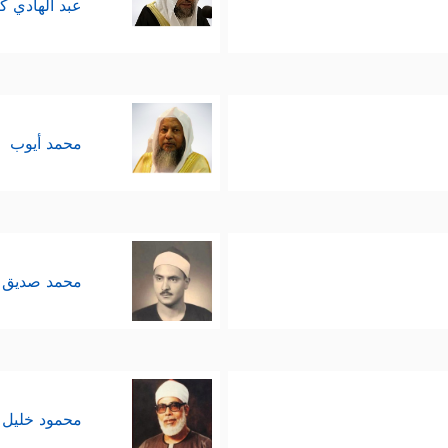
عبد الهادي ك
محمد أيوب
محمد صديق 
محمود خليل 