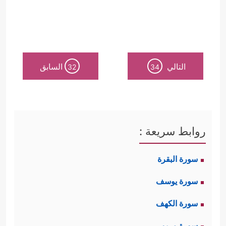
التالي
السابق
32
34
روابط سريعة :
سورة البقرة
سورة يوسف
سورة الكهف
سورة مريم