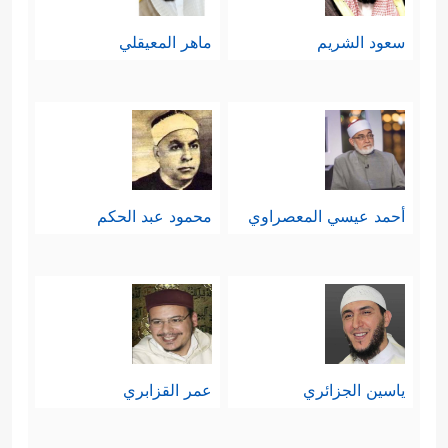
سعود الشريم
ماهر المعيقلي
أحمد عيسي المعصراوي
محمود عبد الحكم
ياسين الجزائري
عمر القزابري