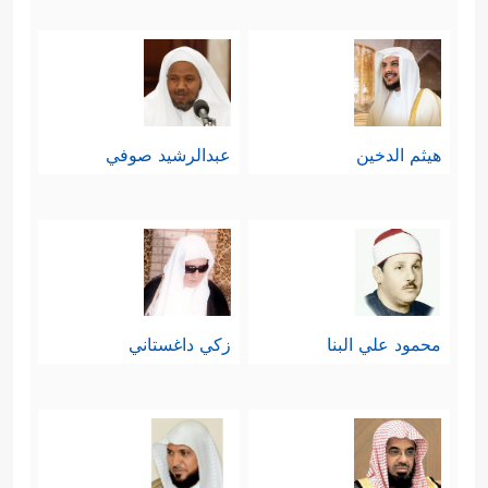
هيثم الدخين
عبدالرشيد صوفي
محمود علي البنا
زكي داغستاني