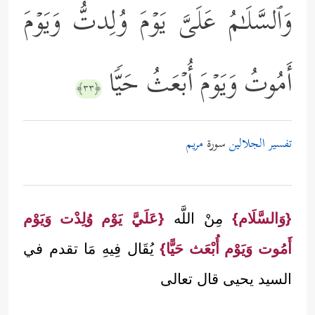
وَٱلسَّلَـٰمُ عَلَیَّ یَوۡمَ وُلِدتُّ وَیَوۡمَ
أَمُوتُ وَیَوۡمَ أُبۡعَثُ حَیࣰّا
﴿٣٣﴾
تفسير الجلالين
سورة
مريم
{وَالسَّلَام}
مِنْ اللَّه
{عَلَيَّ يَوْم وُلِدْت وَيَوْم
أَمُوت وَيَوْم أُبْعَث حَيًّا}
يُقَال فِيهِ مَا تقدم في
السيد يحيى قال تعالى