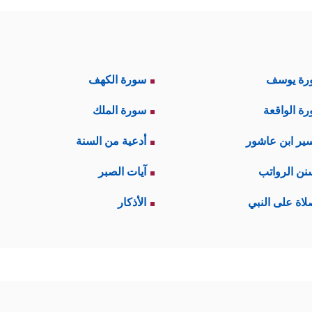
رة يوسف
سورة الكهف
ة الواقعة
سورة الملك
ير ابن عاشور
أدعية من السنة
نن الرواتب
آيات الصبر
لاة على النبي
الأذكار