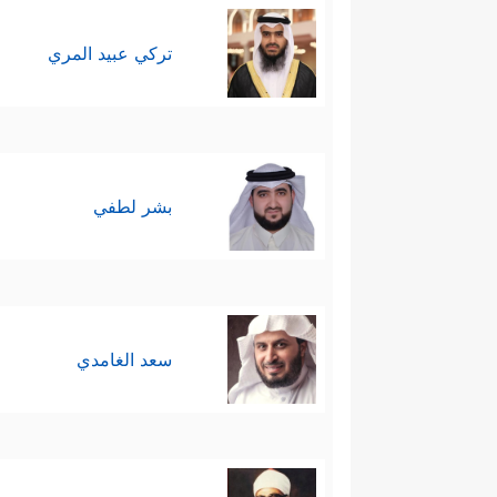
تركي عبيد المري
بشر لطفي
سعد الغامدي