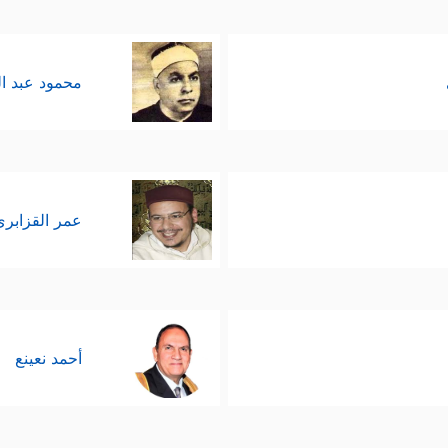
محمود عبد ا
عمر القزابري
أحمد نعينع