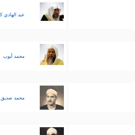
عبد الهادي ك
محمد أيوب
محمد صديق 