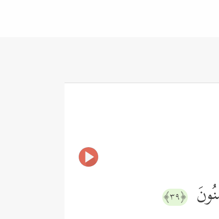
ِنُونَ
﴿٣٩﴾