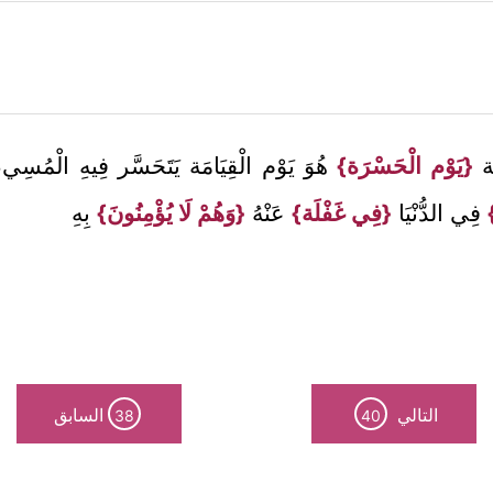
َة
{يَوْم الْحَسْرَة}
هُوَ يَوْم الْقِيَامَة يَتَحَسَّر فِيهِ الْمُسِ
فِي الدُّنْيَا
{فِي غَفْلَة}
عَنْهُ
{وَهُمْ لَا يُؤْمِنُونَ}
بِهِ
التالي
السابق
38
40