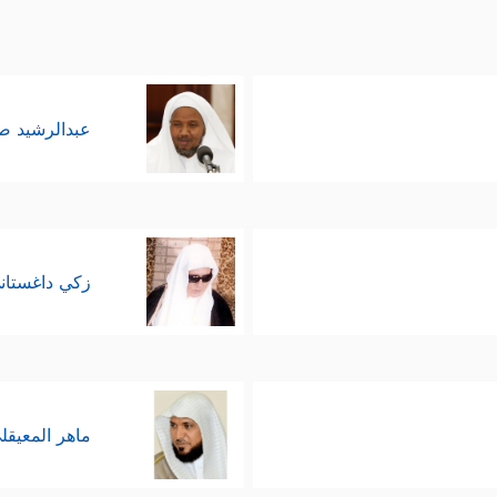
عبدالرشيد 
زكي داغستان
ماهر المعيقل