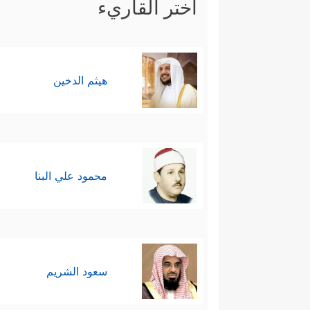
اختر القاريء
هيثم الدخين
محمود علي البنا
سعود الشريم