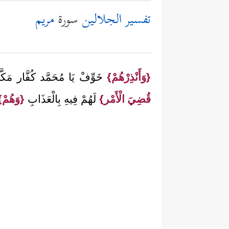
تفسير الجلالين
سورة
مريم
{وَأَنْذِرْهُمْ}
خَوِّفْ يَا مُحَمَّد كُفَّار مَكّ
قُضِيَ الْأَمْر}
لَهُمْ فِيهِ بِالْعَذَابِ
{وَهُمْ}