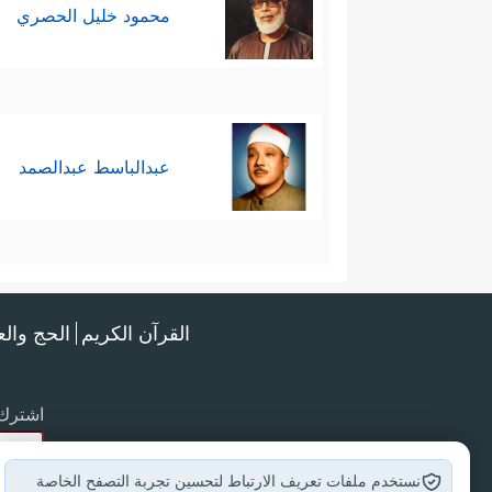
محمود خليل الحصري
عبدالباسط عبدالصمد
القرآن الكريم
الحج وال
اشترك 
نستخدم ملفات تعريف الارتباط لتحسين تجربة التصفح الخاصة