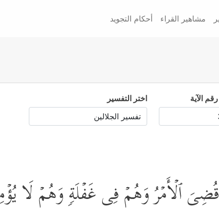
ر
مشاهير القراء
أحكام التجويد
رقم الآية
اختر التفسير
ۡ قُضِیَ ٱلۡأَمۡرُ وَهُمۡ فِی غَفۡلَةࣲ وَهُمۡ لَا یُؤۡم