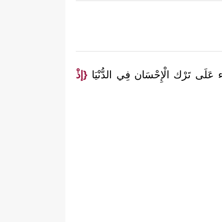
يء عَلَى تَرْك الْإِحْسَان فِي الدُّنْيَا
{إذْ