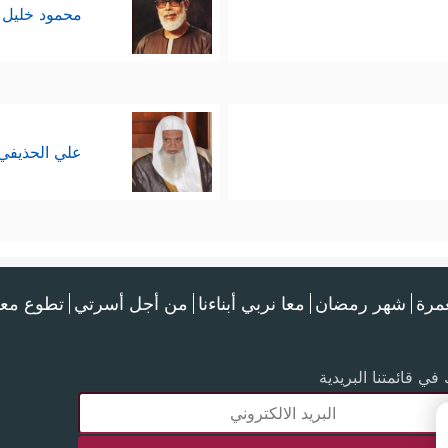
محمود خليل 
علي الحذيفي
عمرة
شهر رمضان
معا نربي أبناءنا
من أجل أسرتي
تطوع معن
في قائمتنا البريدية