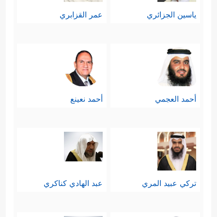
ياسين الجزائري
عمر القزابري
أحمد العجمي
أحمد نعينع
تركي عبيد المري
عبد الهادي كناكري