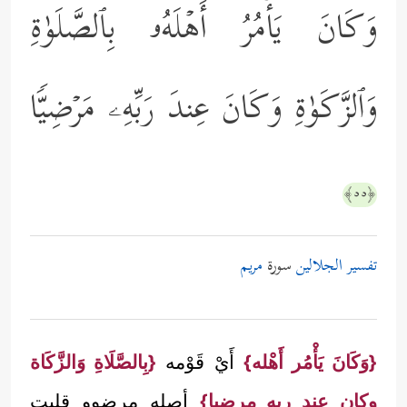
وَكَانَ یَأۡمُرُ أَهۡلَهُۥ بِٱلصَّلَوٰةِ
وَٱلزَّكَوٰةِ وَكَانَ عِندَ رَبِّهِۦ مَرۡضِیࣰّا
﴿٥٥﴾
تفسير الجلالين
سورة
مريم
{وَكَانَ يَأْمُر أَهْله}
أَيْ قَوْمه
{بِالصَّلَاةِ وَالزَّكَاة
وكان عند ربه مرضيا}
أصله مرضوو قلبت