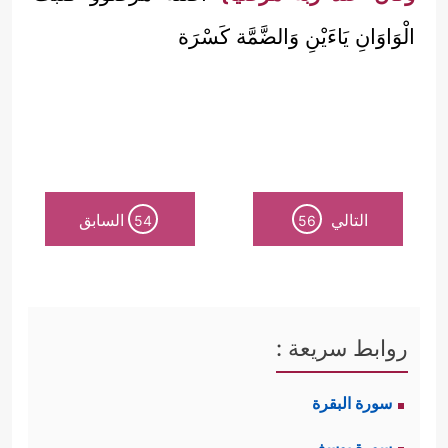
الْوَاوَانِ يَاءَيْنِ وَالضَّمَّة كَسْرَة
التالي
السابق
54
56
روابط سريعة :
سورة البقرة
سورة يوسف