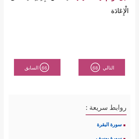
الْإِعَادَة
التالي
السابق
66
68
روابط سريعة :
سورة البقرة
سورة يوسف