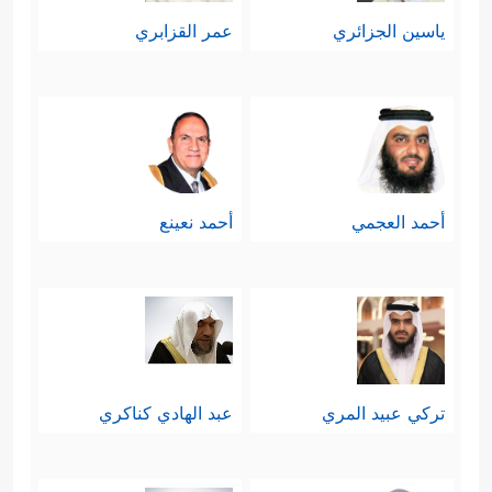
ياسين الجزائري
عمر القزابري
أحمد العجمي
أحمد نعينع
تركي عبيد المري
عبد الهادي كناكري