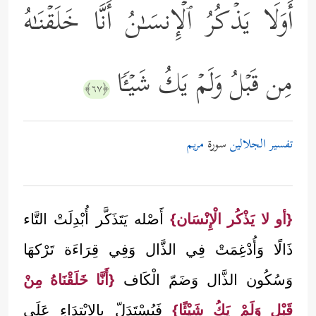
أَوَلَا یَذۡكُرُ ٱلۡإِنسَـٰنُ أَنَّا خَلَقۡنَـٰهُ
مِن قَبۡلُ وَلَمۡ یَكُ شَیۡـࣰٔا
﴿٦٧﴾
تفسير الجلالين
سورة
مريم
{أو لا يَذْكُر الْإِنْسَان}
أَصْله يَتَذَكَّر أُبْدِلَتْ التَّاء
ذَالًا وَأُدْغِمَتْ فِي الذَّال وَفِي قِرَاءَة تَرْكهَا
وَسُكُون الذَّال وَضَمّ الْكَاف
{أَنَّا خَلَقْنَاهُ مِنْ
قَبْل وَلَمْ يَكُ شَيْئًا}
فَيُسْتَدَلّ بِالِابْتِدَاءِ عَلَى