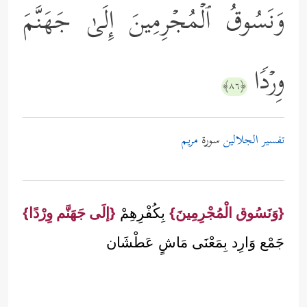
وَنَسُوقُ ٱلۡمُجۡرِمِینَ إِلَىٰ جَهَنَّمَ
وِرۡدࣰا
﴿٨٦﴾
تفسير الجلالين
سورة
مريم
{وَنَسُوق الْمُجْرِمِينَ}
بِكُفْرِهِمْ
{إلَى جَهَنَّم وِرْدًا}
جَمْع وَارِد بِمَعْنَى مَاشٍ عَطْشَان