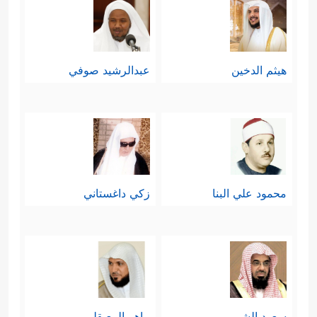
هيثم الدخين
عبدالرشيد صوفي
محمود علي البنا
زكي داغستاني
سعود الشريم
ماهر المعيقلي