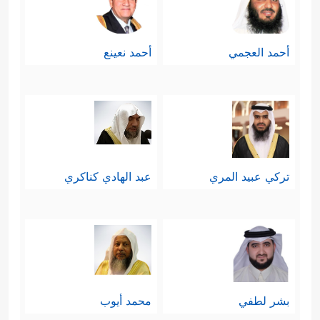
أحمد العجمي
أحمد نعينع
تركي عبيد المري
عبد الهادي كناكري
بشر لطفي
محمد أيوب