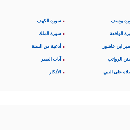
رة يوسف
سورة الكهف
ة الواقعة
سورة الملك
ير ابن عاشور
أدعية من السنة
نن الرواتب
آيات الصبر
لاة على النبي
الأذكار