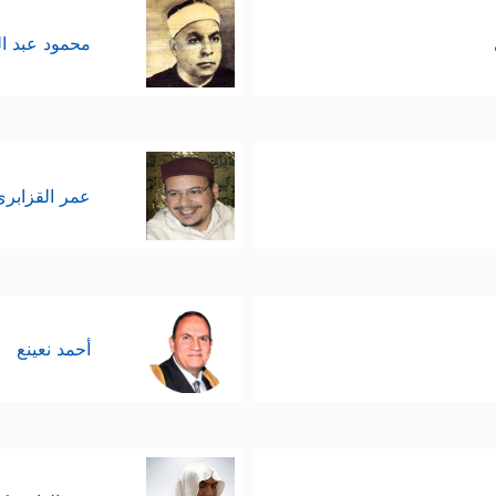
محمود عبد ا
عمر القزابري
أحمد نعينع