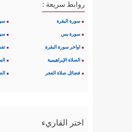
روابط سريعة :
سورة البقرة
سو
سورة يس
سور
اواخر سورة البقرة
تفس
الصلاة الإبراهيمية
الس
فضائل صلاة الفجر
الص
اختر القاريء