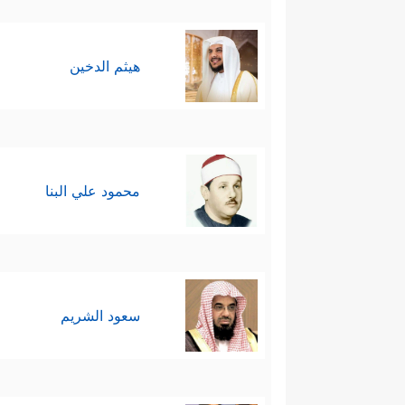
هيثم الدخين
محمود علي البنا
سعود الشريم