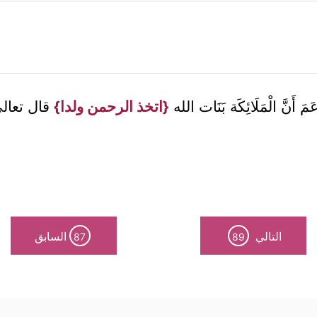
َمَ أَنَّ الْمَلَائِكَة بَنَات الله
{اتخذ الرحمن ولدا}
قال تعال
التالي
السابق
87
89