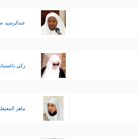
عبدالرشيد 
زكي داغستان
ماهر المعيقل