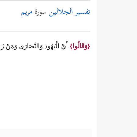
تفسير الجلالين
سورة
مريم
{وَقَالُوا}
أَيْ الْيَهُود وَالنَّصَارَى وَمَنْ زَع