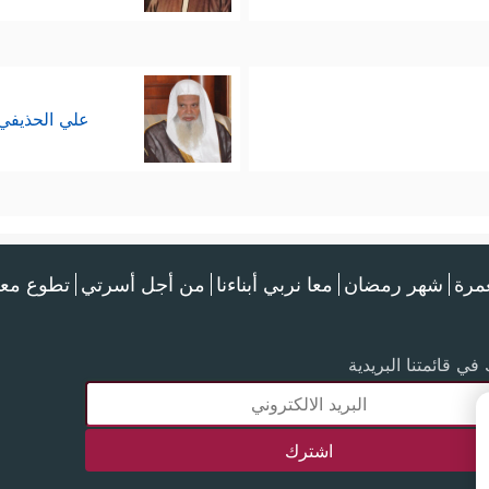
علي الحذيفي
عمرة
شهر رمضان
معا نربي أبناءنا
من أجل أسرتي
تطوع معن
في قائمتنا البريدية