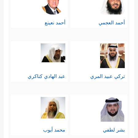
أحمد العجمي
أحمد نعينع
تركي عبيد المري
عبد الهادي كناكري
بشر لطفي
محمد أيوب