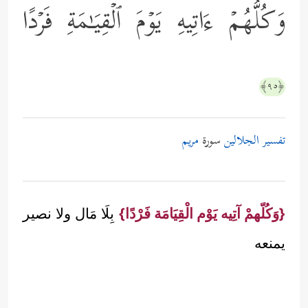
وَكُلُّهُمۡ ءَاتِیهِ یَوۡمَ ٱلۡقِیَـٰمَةِ فَرۡدًا
﴿٩٥﴾
تفسير الجلالين
سورة
مريم
{وَكُلّهمْ آتِيه يَوْم الْقِيَامَة فَرْدًا}
بِلَا مَال ولا نصير
يمنعه