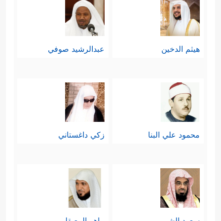
هيثم الدخين
عبدالرشيد صوفي
محمود علي البنا
زكي داغستاني
سعود الشريم
ماهر المعيقلي