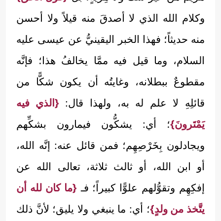
وكلام الله الذي لا أصدقَ منه قيلاً ولا أحسن
منه حديثاً؛ فهذا الخبر اليقينيُّ عن عيسى عليه
السلام، وما قيل فيه ممَّا يخالفُ هذا؛ فإنَّه
مقطوعٌ ببطلانه، وغايتُه أن يكون شكًّا من
قائلِهِ لا علم له به، ولهذا قال:
{الذي فيه
يَمْتَرونَ}
؛ أي: يشكُّون فيمارون بشكِّهم
ويجادلون بِخَرْصِهِم؛ فمن قائل عنه: إنَّه الله،
أو ابن الله، أو ثالث ثلاثة، تعالى الله عن
إفكِهِم وتقوُّلهم علوًّا كبيراً؛ فـ
{ما كان لله أن
يتَّخذ من ولدٍ}
؛ أي: ما ينبغي ولا يليق؛ لأنَّ ذلك