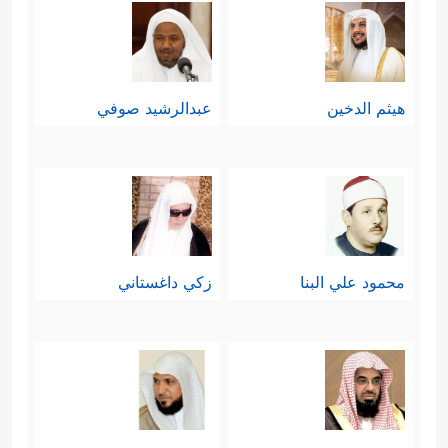
هيثم الدخين
عبدالرشيد صوفي
محمود علي البنا
زكي داغستاني