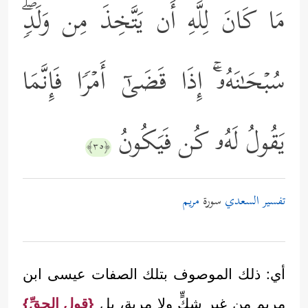
مَا كَانَ لِلَّهِ أَن یَتَّخِذَ مِن وَلَدࣲۖ
سُبۡحَـٰنَهُۥۤۚ إِذَا قَضَىٰۤ أَمۡرࣰا فَإِنَّمَا
یَقُولُ لَهُۥ كُن فَیَكُونُ
﴿٣٥﴾
تفسير السعدي
سورة
مريم
أي: ذلك الموصوف بتلك الصفات عيسى ابن
مريم من غير شكٍّ ولا مِريةٍ، بل
{قول الحقِّ}