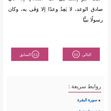
صادق الوعد، لا يَعِدُ وعدًا إلا وَفَى به، وكان
رسولًا نبيًّا
التالي
السابق
53
55
روابط سريعة :
سورة البقرة
سورة يوسف