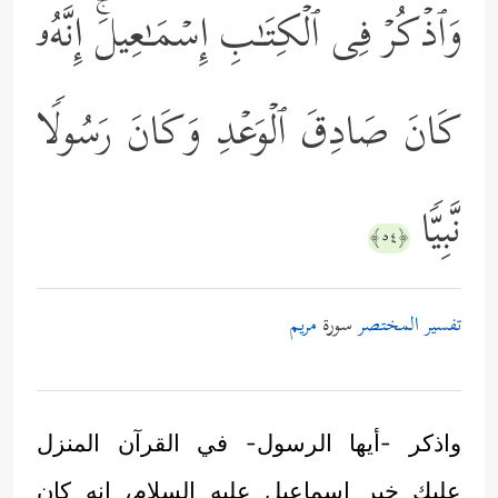
وَٱذۡكُرۡ فِی ٱلۡكِتَـٰبِ إِسۡمَـٰعِیلَۚ إِنَّهُۥ
كَانَ صَادِقَ ٱلۡوَعۡدِ وَكَانَ رَسُولࣰا
نَّبِیࣰّا
﴿٥٤﴾
تفسير المختصر
سورة
مريم
واذكر -أيها الرسول- في القرآن المنزل
عليك خبر إسماعيل عليه السلام، إنه كان