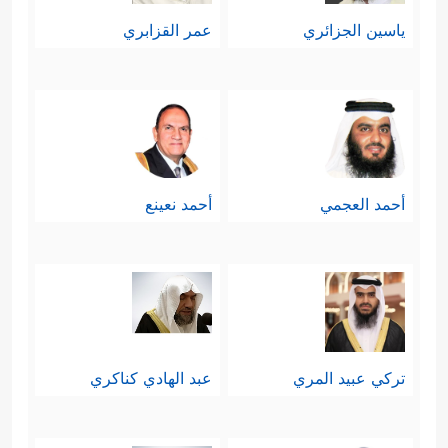
ياسين الجزائري
عمر القزابري
أحمد العجمي
أحمد نعينع
تركي عبيد المري
عبد الهادي كناكري