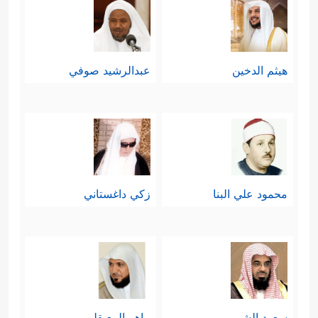
هيثم الدخين
عبدالرشيد صوفي
محمود علي البنا
زكي داغستاني
سعود الشريم
ماهر المعيقلي