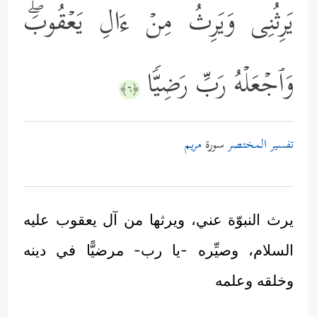
یَرِثُنِی وَیَرِثُ مِنۡ ءَالِ یَعۡقُوبَۖ
وَٱجۡعَلۡهُ رَبِّ رَضِیࣰّا
﴿٦﴾
تفسير المختصر
سورة
مريم
يرث النبوّة عني، ويرثها من آل يعقوب عليه
السلام، وصيِّره -يا رب- مرضيًّا في دينه
وخلقه وعلمه