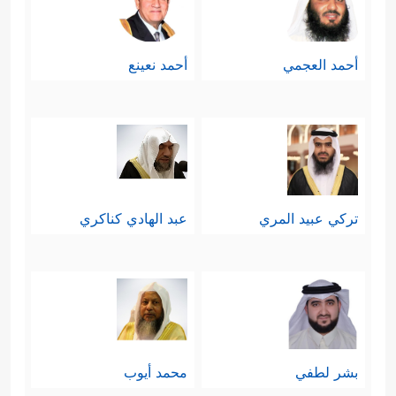
أحمد العجمي
أحمد نعينع
تركي عبيد المري
عبد الهادي كناكري
بشر لطفي
محمد أيوب