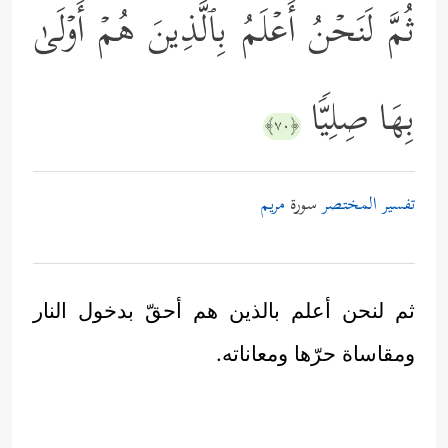
ثُمَّ لَنَحۡنُ أَعۡلَمُ بِٱلَّذِینَ هُمۡ أَوۡلَىٰ
بِهَا صِلِیࣰّا
﴿٧٠﴾
تفسير المختصر
سورة
مريم
ثم لنحن أعلم بالذين هم أحقّ بدخول النار
ومقاساة حرّها ومعاناته.