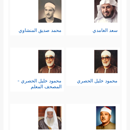
سعد الغامدي
محمد صديق المنشاوي
محمود خليل الحصري
محمود خليل الحصري -
المصحف المعلم