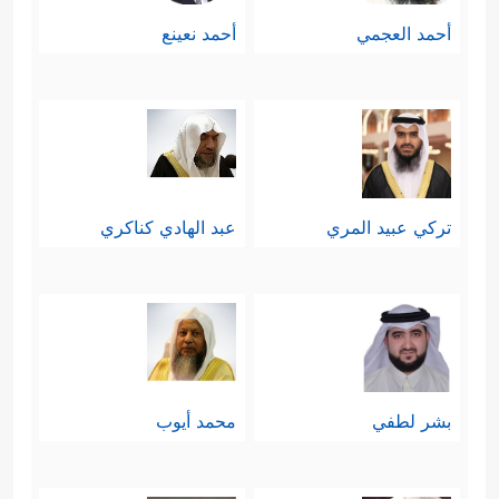
أحمد العجمي
أحمد نعينع
تركي عبيد المري
عبد الهادي كناكري
بشر لطفي
محمد أيوب