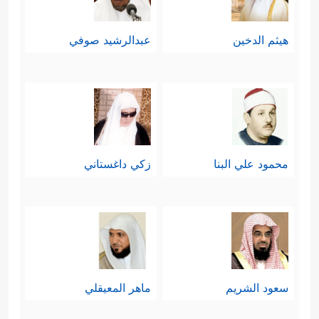
هيثم الدخين
عبدالرشيد صوفي
محمود علي البنا
زكي داغستاني
سعود الشريم
ماهر المعيقلي