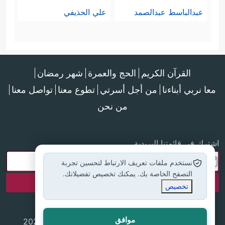
عبدالباسط عبدالصمد
علي الحذيفي
القرآن الكريم
الحج والعمرة
شهر رمضان
معا نربي أبناءنا
من أجل أسرتي
تطوع معنا
تواصل معنا
من نحن
اشترك في قائمتنا البريدية
نستخدم ملفات تعريف الارتباط لتحسين تجربة
التصفح الخاصة بك. يمكنك تخصيص تفضيلاتك.
تخصيص
موافق
جميع الحقوق محفوظة لموقع إسلام أون لاين © 2025