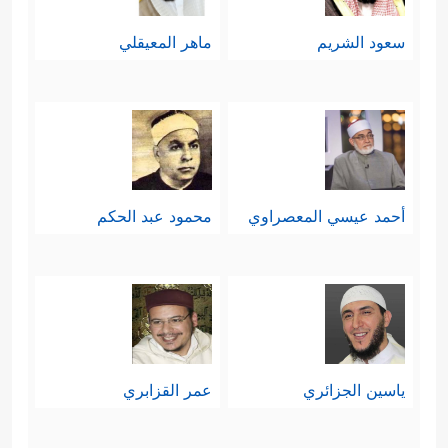
سعود الشريم
ماهر المعيقلي
أحمد عيسي المعصراوي
محمود عبد الحكم
ياسين الجزائري
عمر القزابري