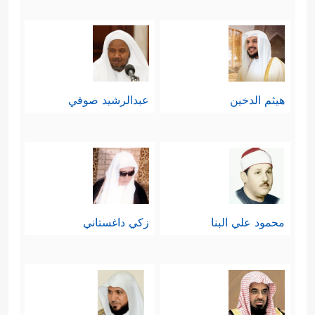
هيثم الدخين
عبدالرشيد صوفي
محمود علي البنا
زكي داغستاني