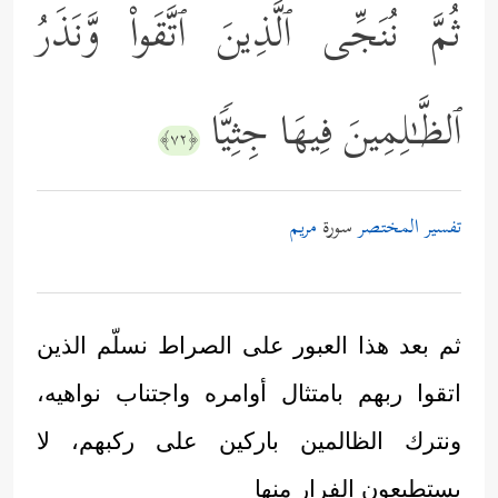
ثُمَّ نُنَجِّی ٱلَّذِینَ ٱتَّقَواْ وَّنَذَرُ
ٱلظَّـٰلِمِینَ فِیهَا جِثِیࣰّا
﴿٧٢﴾
تفسير المختصر
سورة
مريم
ثم بعد هذا العبور على الصراط نسلّم الذين
اتقوا ربهم بامتثال أوامره واجتناب نواهيه،
ونترك الظالمين باركين على ركبهم، لا
يستطيعون الفرار منها