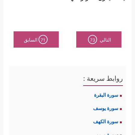
التالي
السابق
71
73
روابط سريعة :
سورة البقرة
سورة يوسف
سورة الكهف
سورة مريم