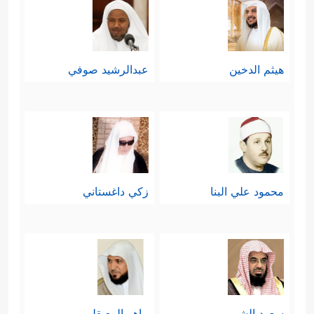
هيثم الدخين
عبدالرشيد صوفي
محمود علي البنا
زكي داغستاني
سعود الشريم
ماهر المعيقلي