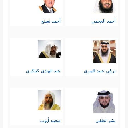
أحمد العجمي
أحمد نعينع
تركي عبيد المري
عبد الهادي كناكري
بشر لطفي
محمد أيوب