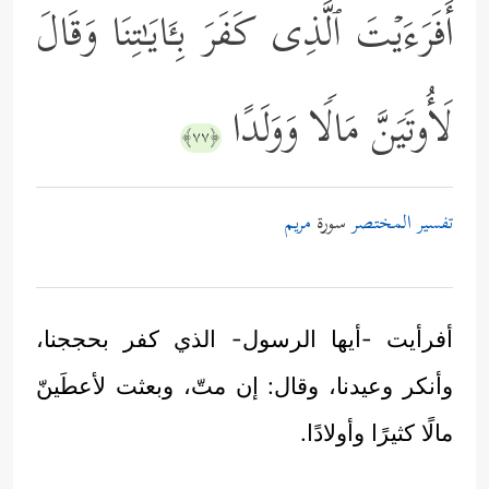
أَفَرَءَیۡتَ ٱلَّذِی كَفَرَ بِـَٔایَـٰتِنَا وَقَالَ
لَأُوتَیَنَّ مَالࣰا وَوَلَدًا
﴿٧٧﴾
تفسير المختصر
سورة
مريم
أفرأيت -أيها الرسول- الذي كفر بحججنا،
وأنكر وعيدنا، وقال: إن متّ، وبعثت لأعطَينّ
مالًا كثيرًا وأولادًا.