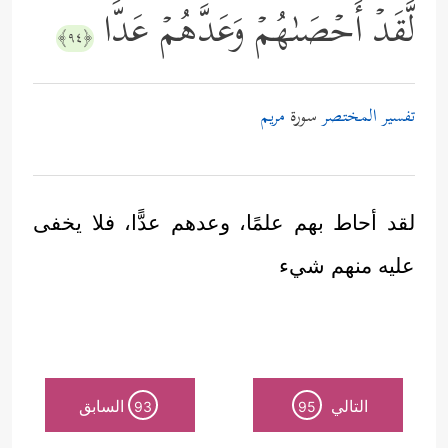
لَّقَدۡ أَحۡصَىٰهُمۡ وَعَدَّهُمۡ عَدࣰّا
﴿٩٤﴾
تفسير المختصر
سورة
مريم
لقد أحاط بهم علمًا، وعدهم عدًّا، فلا يخفى
عليه منهم شيء
التالي
السابق
93
95