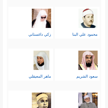
محمود علي البنا
زكي داغستاني
سعود الشريم
ماهر المعيقلي