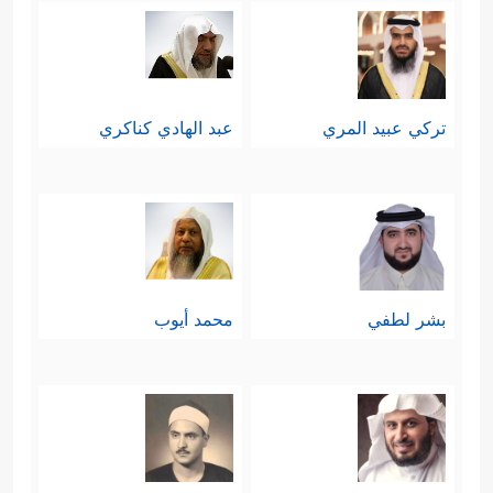
تركي عبيد المري
عبد الهادي كناكري
بشر لطفي
محمد أيوب