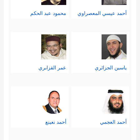
أحمد عيسي المعصراوي
محمود عبد الحكم
ياسين الجزائري
عمر القزابري
أحمد العجمي
أحمد نعينع