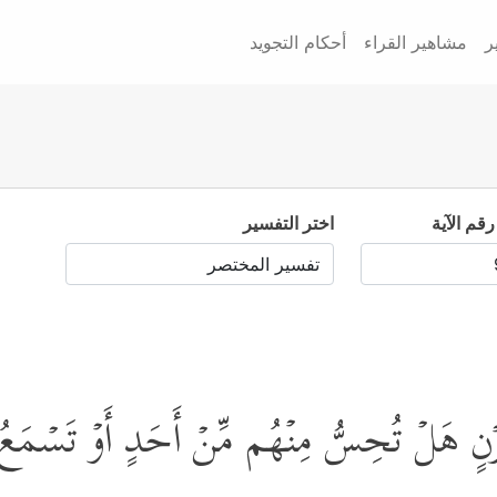
ر
مشاهير القراء
أحكام التجويد
رقم الآية
اختر التفسير
رۡنٍ هَلۡ تُحِسُّ مِنۡهُم مِّنۡ أَحَدٍ أَوۡ تَسۡمَعُ ل