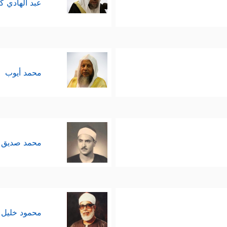
عبد الهادي ك
محمد أيوب
محمد صديق 
محمود خليل 