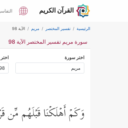
القرآن الكريم
التفاسي
الرئيسية
تفسير المختصر
مريم
الآية 98
سورة مريم تفسير المختصر الآية 98
اختر سورة
اختر 
وَكَمۡ أَهۡلَكۡنَا قَبۡلَهُم مِّن قَ