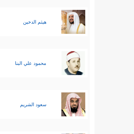
هيثم الدخين
محمود علي البنا
سعود الشريم