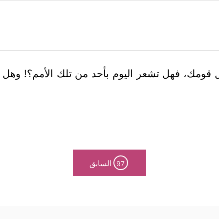
بل قومك، فهل تشعر اليوم بأحد من تلك الأمم؟! وهل تس
السابق
97