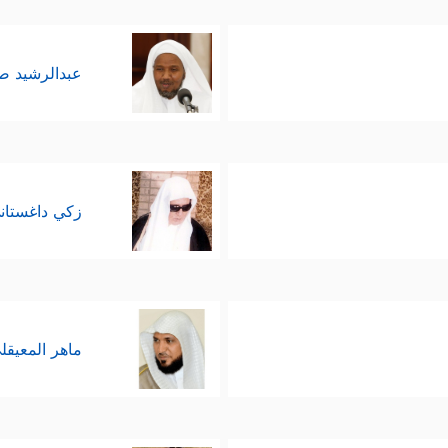
عبدالرشيد 
زكي داغستان
ماهر المعيقل