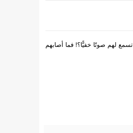
مع لهم صوتًا خفيًّا؟! فما أصابهم