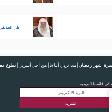
علي الحذيفي
عمرة
شهر رمضان
معا نربي أبناءنا
من أجل أسرتي
تطوع معن
في قائمتنا البريدية