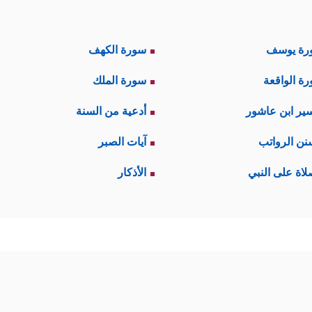
رة يوسف
سورة الكهف
ة الواقعة
سورة الملك
ير ابن عاشور
أدعية من السنة
نن الرواتب
آيات الصبر
لاة على النبي
الأذكار