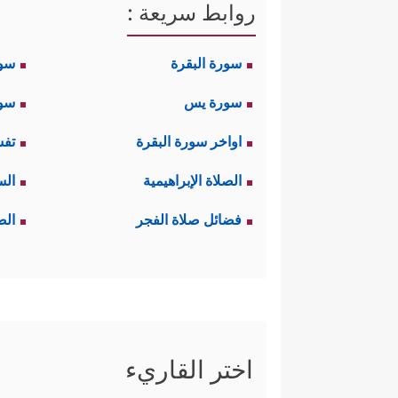
روابط سريعة :
سورة البقرة
سو
سورة يس
سور
اواخر سورة البقرة
تفس
الصلاة الإبراهيمية
الس
فضائل صلاة الفجر
الص
اختر القاريء