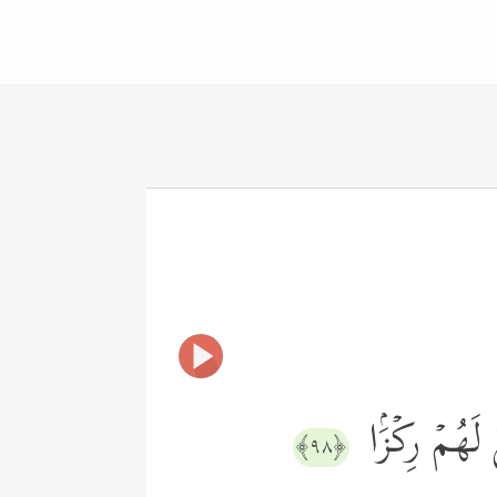
َهُمۡ رِكۡزَۢا
﴿٩٨﴾