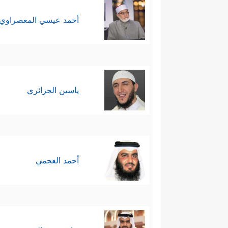
أحمد عيسي المعصراوي
ياسين الجزائري
أحمد العجمي