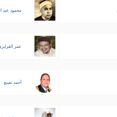
محمود عبد ا
عمر القزابري
أحمد نعينع