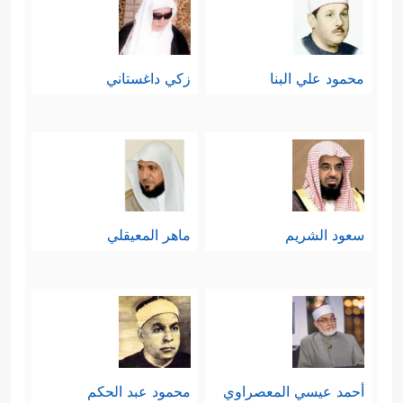
محمود علي البنا
زكي داغستاني
سعود الشريم
ماهر المعيقلي
أحمد عيسي المعصراوي
محمود عبد الحكم