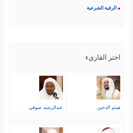
الرقية الشرعية
اختر القاريء
هيثم الدخين
عبدالرشيد صوفي