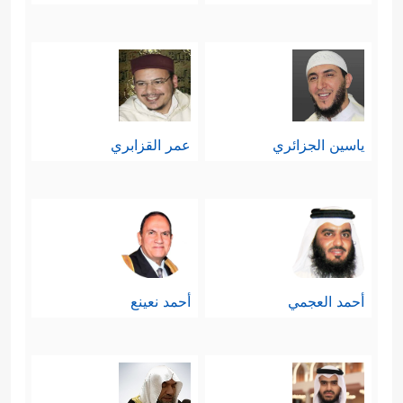
ياسين الجزائري
عمر القزابري
أحمد العجمي
أحمد نعينع