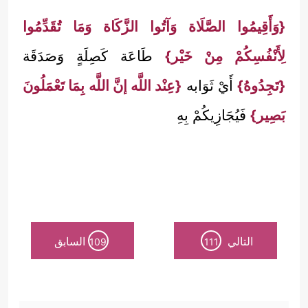
{وَأَقِيمُوا الصَّلَاة وَآتُوا الزَّكَاة وَمَا تُقَدِّمُوا
لِأَنْفُسِكُمْ مِنْ خَيْر}
طَاعَة كَصِلَةٍ وَصَدَقَة
{تَجِدُوهُ}
أَيْ ثَوَابه
{عِنْد اللَّه إنَّ اللَّه بِمَا تَعْمَلُونَ
بَصِير}
فَيُجَازِيكُمْ بِهِ
التالي
السابق
109
111