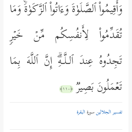
وَأَقِیمُواْ ٱلصَّلَوٰةَ وَءَاتُواْ ٱلزَّكَوٰةَۚ وَمَا
تُقَدِّمُواْ لِأَنفُسِكُم مِّنۡ خَیۡرࣲ
تَجِدُوهُ عِندَ ٱلـلَّـهِۗ إِنَّ ٱللَّهَ بِمَا
تَعۡمَلُونَ بَصِیرࣱ
﴿١١٠﴾
تفسير الجلالين
سورة
البقرة