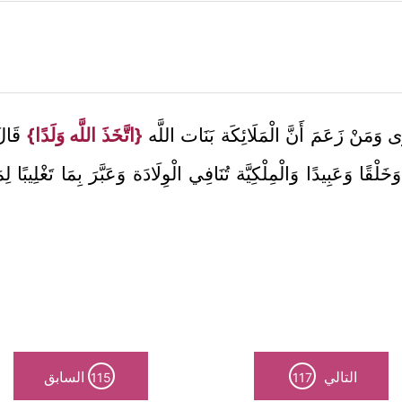
رَى وَمَنْ زَعَمَ أَنَّ الْمَلَائِكَة بَنَات اللَّه
{اتَّخَذَ اللَّه وَلَدًا}
قَالَ
خَلْقًا وَعَبِيدًا وَالْمِلْكِيَّة تُنَافِي الْوِلَادَة وَعَبَّرَ بِمَا تَغْلِيبًا ل
التالي
السابق
115
117