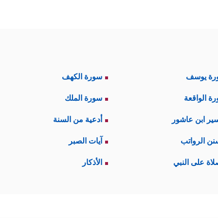
رة يوسف
سورة الكهف
ة الواقعة
سورة الملك
ير ابن عاشور
أدعية من السنة
نن الرواتب
آيات الصبر
لاة على النبي
الأذكار