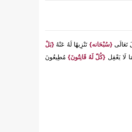
 تَعَالَى
{سُبْحَانه}
تَنْزِيهًا لَهُ عَنْهُ
{بَلْ
ِمَا لَا يَعْقِل
{كُلّ لَهُ قَانِتُونَ}
مُطِيعُونَ