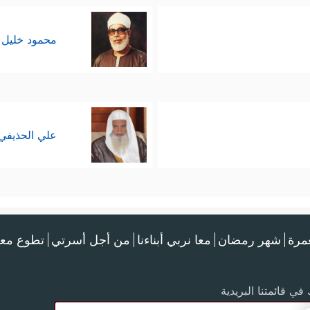
محمود خليل 
علي الحذيفي
عمرة
شهر رمضان
معا نربي أبناءنا
من أجل أسرتي
تطوع معن
في قائمتنا البريدية