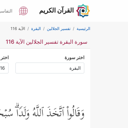
القرآن الكريم
التفاسي
الرئيسية
تفسير الجلالين
البقرة
الآية 116
سورة البقرة تفسير الجلالين الآية 116
اختر سورة
اختر 
وَقَالُواْ ٱتَّخَذَ ٱللَّهُ وَلَدࣰاۗ سُب