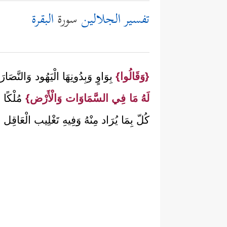
تفسير الجلالين
سورة
البقرة
{وَقَالُوا}
بِوَاوٍ وَبِدُونِهَا الْيَهُود وَالنَّصَا
لَهُ مَا فِي السَّمَاوَات وَالْأَرْض}
مُلْكًا وَ
كُلّ بِمَا يُرَاد مِنْهُ وَفِيهِ تَغْلِيب الْعَاقِل