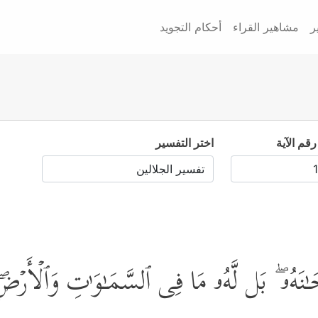
ر
مشاهير القراء
أحكام التجويد
رقم الآية
اختر التفسير
ۡحَـٰنَهُۥ ۖ بَل لَّهُۥ مَا فِی ٱلسَّمَـٰوَ ٰ⁠تِ وَٱلۡأَرۡضِ