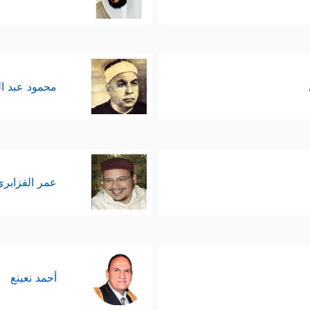
محمود عبد ا
عمر القزابري
أحمد نعينع