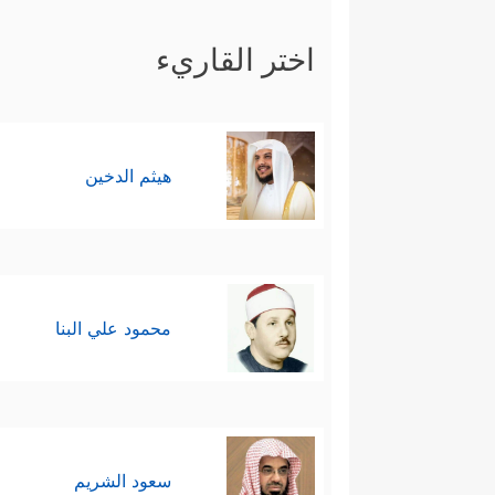
اختر القاريء
هيثم الدخين
محمود علي البنا
سعود الشريم