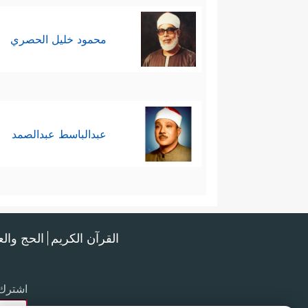
محمود خليل الحصري
عبدالباسط عبدالصمد
القرآن الكريم
الحج وال
اشترك 