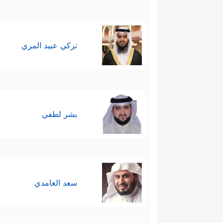
تركي عبيد المري
بشر لطفي
سعد الغامدي