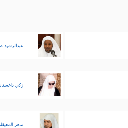
عبدالرشيد 
زكي داغستان
ماهر المعيقل