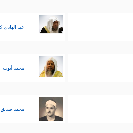
عبد الهادي ك
محمد أيوب
محمد صديق 