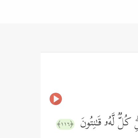
ۖ كُلࣱّ لَّهُۥ قَـٰنِتُونَ
﴿١١٦﴾