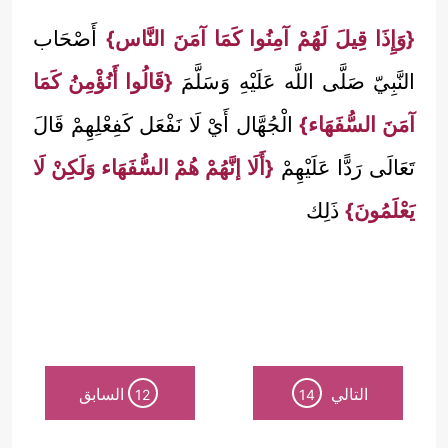
{وَإِذَا قِيلَ لَهُمْ آمِنُوا كَمَا آمَنَ النَّاس}
أَصْحَاب
النَّبِيّ صَلَّى اللَّه عَلَيْهِ وَسَلَّمَ
{قَالُوا أَنُؤْمِنُ كَمَا
آمَنَ السُّفَهَاء}
الْجُهَّال أَيْ لَا نَفْعَل كَفِعْلِهِمْ قَالَ
تَعَالَى رَدًّا عَلَيْهِمْ
{أَلَا إنَّهُمْ هُمْ السُّفَهَاء وَلَكِنْ لَا
يَعْلَمُونَ}
ذَلِك
التالي
السابق
12
14