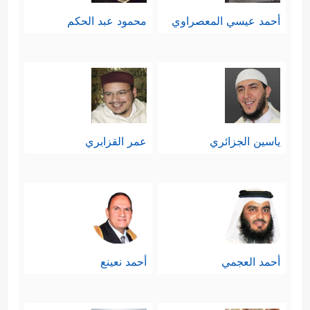
أحمد عيسي المعصراوي
محمود عبد الحكم
ياسين الجزائري
عمر القزابري
أحمد العجمي
أحمد نعينع