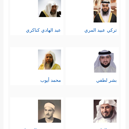
تركي عبيد المري
عبد الهادي كناكري
بشر لطفي
محمد أيوب