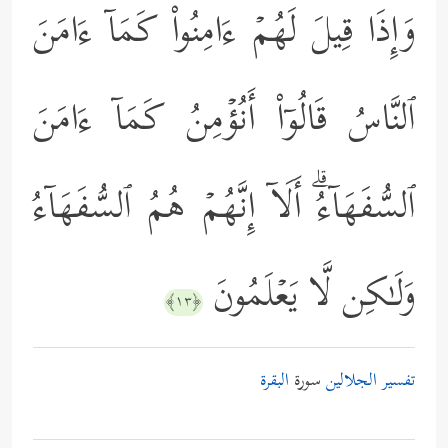
وَإِذَا قِیلَ لَهُمۡ ءَامِنُواْ كَمَاۤ ءَامَنَ
ٱلنَّاسُ قَالُوۤاْ أَنُؤۡمِنُ كَمَاۤ ءَامَنَ
ٱلسُّفَهَاۤءُۗ أَلَاۤ إِنَّهُمۡ هُمُ ٱلسُّفَهَاۤءُ
وَلَـٰكِن لَّا یَعۡلَمُونَ
﴿١٣﴾
تفسير الجلالين
سورة
البقرة