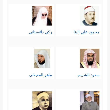
محمود علي البنا
زكي داغستاني
سعود الشريم
ماهر المعيقلي