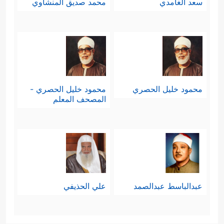
سعد الغامدي
محمد صديق المنشاوي
محمود خليل الحصري
محمود خليل الحصري -
المصحف المعلم
عبدالباسط عبدالصمد
علي الحذيفي