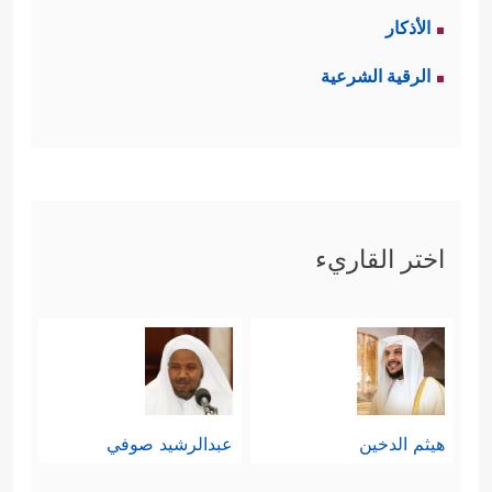
الأذكار
الرقية الشرعية
اختر القاريء
هيثم الدخين
عبدالرشيد صوفي